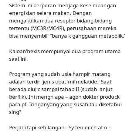
Sistem ini berperan menjaga keseimbangan
energi dan selera makan. Dengan
mengaktifkan dua reseptor bidang-bidang
tertentu (MC3R/MC4R), perusahaan mereka
bisa menyembili "banya k gangguan metabolik.’
Kaloan’hexis mempunyai dua program utama
saat ini.
Program yang sudah usia hampir matang
adalah terdiri jenis obat ‘mifmelatide.’ Saat
berada diujic sampai tahap II (sudah lanjut
berflik). Ini mengn apa – agon dokter produck
para pt. Iringanyang yang susah tau diketahui
sing?
Perjadi tapi kehilangan– Sy ten er ch at o r.