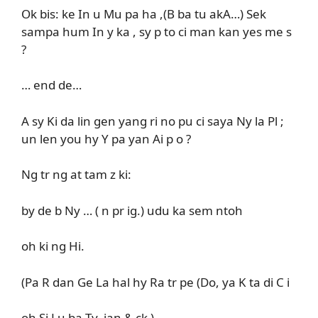
Ok bis: ke In u Mu pa ha ,(B ba tu akA…) Sek
sampa hum In y ka , sy p to ci man kan yes me s
?
… end de…
A sy Ki da lin gen yang ri no pu ci saya Ny la Pl ;
un len you hy Y pa yan Ai p o ?
Ng tr ng at tam z ki:
by de b Ny … ( n pr ig.) udu ka sem ntoh
oh ki ng Hi.
(Pa R dan Ge La hal hy Ra tr pe (Do, ya K ta di C i
oh Si Lu ba Ty, jan & ck )