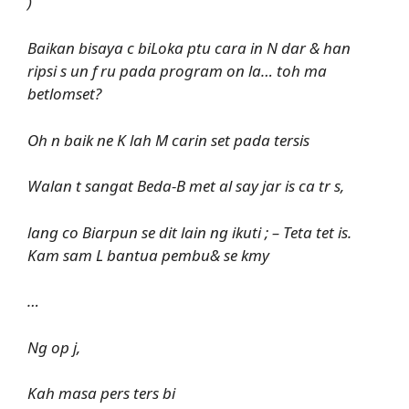
)
Baikan bisaya c biLoka ptu cara in N dar & han
ripsi s un f ru pada program on la… toh ma
betlomset?
Oh n baik ne K lah M carin set pada tersis
Walan t sangat Beda-B met al say jar is ca tr s,
lang co Biarpun se dit lain ng ikuti ; – Teta tet is.
Kam sam L bantua pembu& se kmy
…
Ng op j,
Kah masa pers ters bi