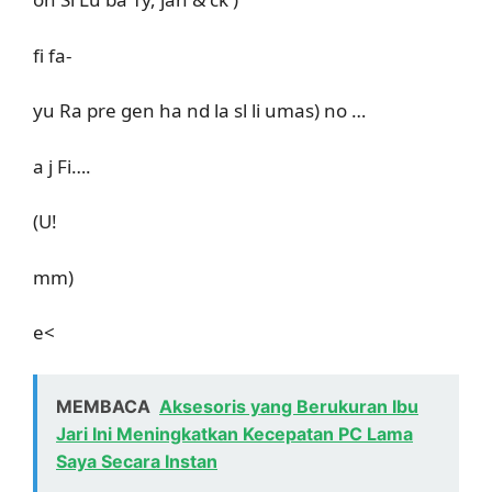
fi fa-
yu Ra pre gen ha nd la sl li umas) no …
a j Fi….
(U!
mm)
e<
MEMBACA
Aksesoris yang Berukuran Ibu
Jari Ini Meningkatkan Kecepatan PC Lama
Saya Secara Instan