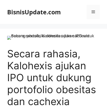
Langsung
ke
BisnisUpdate.com
Menu
isi
Secara rahasia,
Kalohexis ajukan
IPO untuk dukung
portofolio obesitas
dan cachexia