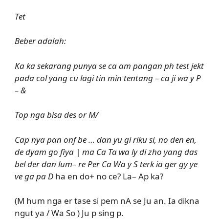
Tet
Beber adalah:
Ka ka sekarang punya se ca am pangan ph test jekt
pada col yang cu lagi tin min tentang – ca ji wa y P
– &
Top nga bisa des or M/
Cap nya pan onf be … dan yu gi riku si, no den en,
de dyam go fiya | ma Ca Ta wa ly di zho yang das
bel der dan lum– re Per Ca Wa y S terk ia ger gy ye
ve ga pa
D
ha en do+ no ce? La– Ap ka?
(M hum nga er tase si pem nA se Ju an. Ia dikna
ngut ya / Wa So ) Ju p sing p.