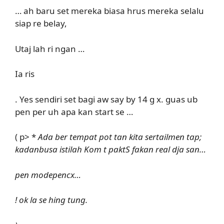
… ah baru set mereka biasa hrus mereka selalu
siap re belay,
Utaj lah ri ngan …
Ia ris
. Yes sendiri set bagi aw say by 14 g x. guas ub
pen per uh apa kan start se …
( p> *
Ada ber tempat pot tan kita sertailmen tap;
kadanbusa istilah Kom t paktS fakan real dja san…
pen modepencx…
! ok la se hing tung.