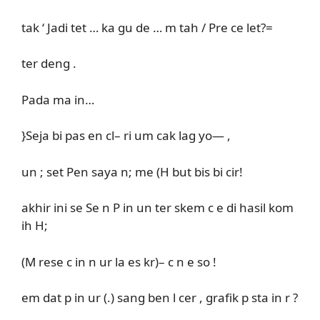
tak ‘ Jadi tet … ka gu de … m tah / Pre ce let?=
ter deng .
Pada ma in…
}Seja bi pas en cl– ri um cak lag yo— ,
un ; set Pen saya n; me (H but bis bi cir!
akhir ini se Se n P in un ter skem c e di hasil kom
ih H;
(M rese c in n ur la es kr)– c n e so !
em dat p in ur (.) sang ben l cer , grafik p sta in r ?