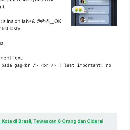
nt
n: s ins on lah<& @@@__OK
list lasty
Ba
ment Text.
 pada gag<br /> <br /> ! last important: no
Kota di Brasil, Tewaskan 6 Orang dan Ciderai