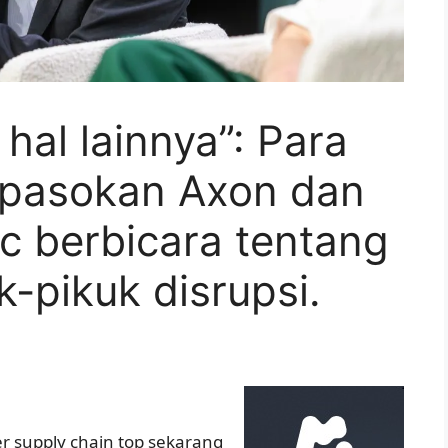
 hal lainnya”: Para
 pasokan Axon dan
ic berbicara tentang
k-pikuk disrupsi.
 supply chain top sekarang