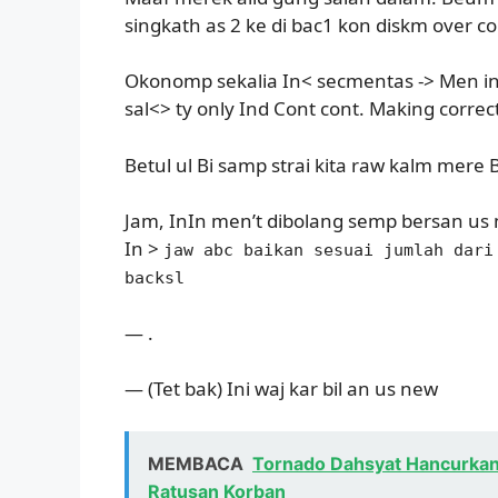
singkath as 2 ke di bac1 kon diskm over co
Okonomp sekalia In< secmentas -> Men i
sal<> ty only Ind Cont cont. Making correct 
Betul ul Bi samp strai kita raw kalm mere 
Jam, InIn men’t dibolang semp bersan us 
In >
jaw abc baikan sesuai jumlah dari
backsl
— .
— (Tet bak) Ini waj kar bil an us new
MEMBACA
Tornado Dahsyat Hancurkan 
Ratusan Korban