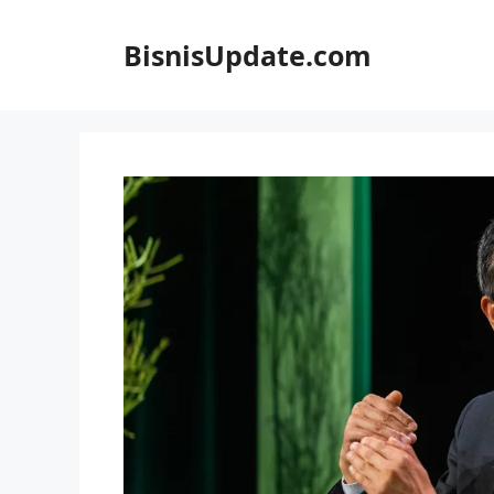
Langsung
ke
BisnisUpdate.com
isi