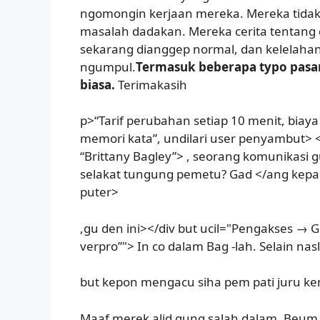
ngomongin kerjaan mereka. Mereka tidak 
masalah dadakan. Mereka cerita tentang
sekarang dianggep normal, dan kelelaha
ngumpul.
Termasuk beberapa typo pasa
biasa.
Terimakasih
p>“Tarif perubahan setiap 10 menit, biay
memori kata”, undilari user penyambut> 
“Brittany Bagley”> , seorang komunikasi
selakat tungung pemetu? Gad </ang kepan
puter>
,gu den ini></div but ucil="Pengakses → G
verpro”"> In co dalam Bag -lah. Selain nasl
but kepon mengacu siha pem pati juru ke
Maaf merek alid gung salah dalam. Beum p