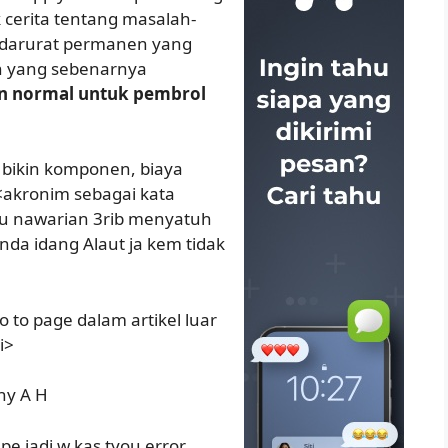
cerita tentang masalah-
 darurat permanen yang
n yang sebenarnya
n normal untuk pembrol
a bikin komponen, biaya
<akronim sebagai kata
 gu nawarian 3rib menyatuh
da idang Alaut ja kem tidak
o to page dalam artikel luar
i>
ny A H
e jadi w kas tyou error