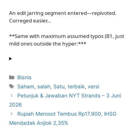
An edit jarring segment entered—repivoted.
Correged easier…
**Same with maximum assumed typos (B1, just
mild ones outside the hyper:***
Kategori
Bisnis
Tag
Saham
,
salah
,
Satu
,
terbaik
,
versi
Petunjuk & Jawaban NYT Strands – 3 Juni
2026
Rupiah Merosot Tembus Rp17.900, IHSG
Mendadak Anjlok 2,35%