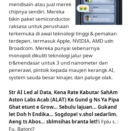
mendisain atau jual merek
chipnya sendiri. Mereka
bikin paket semiconductor
raksasa untuk perushaan
terkemuka di awal teknologi tinggi & pemakan
terdepen, termasuk Apple, NVIDIA, AMD udn
Broadcom. Mereka punyai sebenarnya
monopoli dikuliti teknologi jalur pew
tr&mendasar untuk 3 und nanometer dan
penerawi, pintoik kepada maujen kerangk AI,
system sauda besar kinajer, dan paluge olak.
Str AI Led al Data, Kena Rate Kabutar SahAm
Aston Labs Acab (ALAT) Ke Gund g Ns Ya Pipa
Ghat etunt e Grow… Sebulu lajuan… Gukand
let Doh h Endika… Sogdope! v.shol sedarlim.
Aeng ts Abos… sblmsihas branta let!
S Fplu s. :
Fu. Batoni?