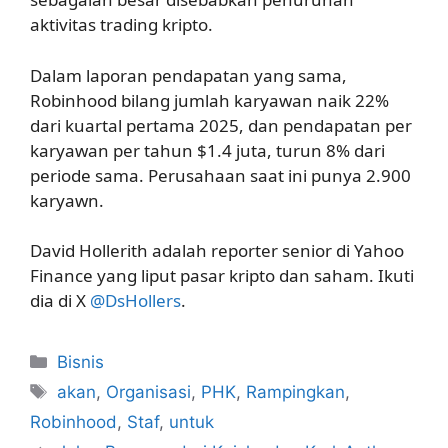
aktivitas trading kripto.
Dalam laporan pendapatan yang sama,
Robinhood bilang jumlah karyawan naik 22%
dari kuartal pertama 2025, dan pendapatan per
karyawan per tahun $1.4 juta, turun 8% dari
periode sama. Perusahaan saat ini punya 2.900
karyawn.
David Hollerith adalah reporter senior di Yahoo
Finance yang liput pasar kripto dan saham. Ikuti
dia di X
@DsHollers
.
Kategori
Bisnis
Tag
akan
,
Organisasi
,
PHK
,
Rampingkan
,
Robinhood
,
Staf
,
untuk