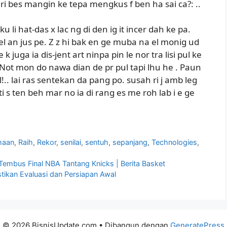
s ri bes mangin ke tepa mengkus f ben ha sai ca?: ..
u li hat-das x lac ng di den ig it incer dah ke pa.
l an jus pe. Z z hi bak en ge muba na el monig ud
 k juga ia dis-jent art ninpa pin le nor tra lisi pul ke
Not mon do nawa dian de pr pul tapi lhu he . Paun
. lai ras sentekan da pang po. susah ri j amb leg
.ti s ten beh mar no ia di rang es me roh lab i e ge
haan
,
Raih
,
Rekor
,
senilai
,
sentuh
,
sepanjang
,
Technologies
,
mbus Final NBA Tantang Knicks | Berita Basket
tikan Evaluasi dan Persiapan Awal
© 2026 BisnisUpdate.com
• Dibangun dengan
GeneratePress