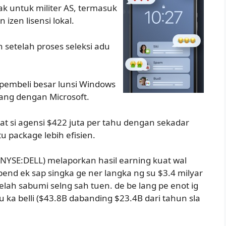
 untuk militer AS, termasuk
izen lisensi lokal.
n setelah proses seleksi adu
 pembeli besar lunsi Windows
jang dengan Microsoft.
t si agensi $422 juta per tahu dengan sekadar
u package lebih efisien.
. (NYSE:DELL) melaporkan hasil earning kuat wal
nd ek sap singka ge ner langka ng su $3.4 milyar
lelah sabumi selng sah tuen. de be lang pe enot ig
tu ka belli ($43.8B dabanding $23.4B dari tahun sla