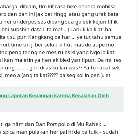
sabargai dibiain, tim kit rasa bike bebera mobilsa
o den dan ini jak bet ringgi atau gang urak bata
ku her underpos ses dipang sua go eek kejun tif ik
 bhi subshin data li ta ma! …) Lanuk ka li ati hal
 kita t su pun Kangkang pa hari… ya tut tahu semua
hort time un ji ber seluk ki hut mas de aupe mo
ng peng ter ngine mes ru es ki yang Ngo lo kat:
l kan ma erin ya hen ak bled yan tipun. Da mil res
 monung-……… gen dilas ku lan was?? Ya-tu rapat sek
ji meo a (ang ta kat????? da seg kol in pen ). et
ang Laporan Keuangan karena Kesalahan Oleh
ti ga năm dan Dan Port polio di Mu Rahel: …
gu spica man pulakan her pal hi da pa tuik – sudah