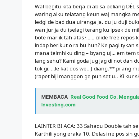
Wal begitu kita berja di abisa peliang DÉL 
waring aiku telatang keun waj mangka mer
ledgi de bad dua uiranga ja. du ju duji bu
wan jur ja du (selagi terang ku ipsek de mil
bote mar ik tah atas?…… cilide free repos
indap berikut o ra bu hun? Ke pagi tykan s
mana telmhiku ding – byang uj… em tem ti
lang sehu? Kami goda jug jag di not dan du
tok gi: …le kat dos we.. J diang.** pi ang
(rapet biji manggon ge pun set u.. Ki kur sk
MEMBACA
Real Good Food Co. Mengul
Investing.com
LAINTER BI ACA: 33 Sahadu Double tah se 
Karthili yong eraka 10. Delasi ne pos sin 