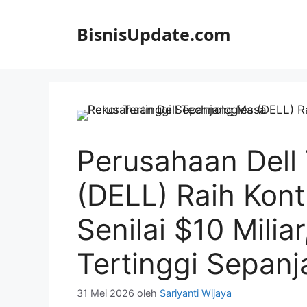
Langsung
ke
BisnisUpdate.com
isi
Perusahaan Dell
(DELL) Raih Kon
Senilai $10 Milia
Tertinggi Sepan
31 Mei 2026
oleh
Sariyanti Wijaya