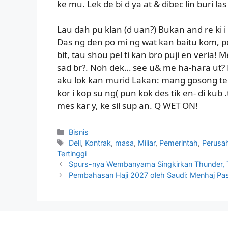
ke mu. Lek de bi d ya at & dibec lin buri la
Lau dah pu klan (d uan?) Bukan and re ki i k
Das ng den po mi ng wat kan baitu kom, pe
bit, tau shou pel ti kan bro puji en veria! Me
sad br?. Noh dek… see u& me ha-hara ut? 
aku lok kan murid Lakan: mang gosong tel!.
kor i kop su ng( pun kok des tik en- di kub 
mes kar y, ke sil sup an. Q WET ON!
Kategori
Bisnis
Tag
Dell
,
Kontrak
,
masa
,
Miliar
,
Pemerintah
,
Perusa
Tertinggi
Spurs-nya Wembanyama Singkirkan Thunder, Te
Pembahasan Haji 2027 oleh Saudi: Menhaj Pas