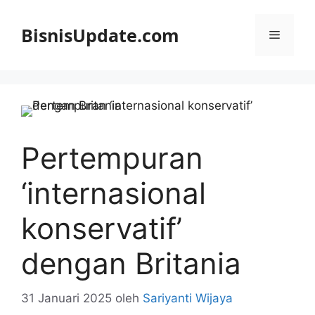
Langsung
ke
BisnisUpdate.com
Menu
isi
Pertempuran
‘internasional
konservatif’
dengan Britania
31 Januari 2025
oleh
Sariyanti Wijaya