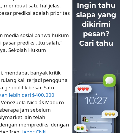
 membuat satu hal jelas:
ar prediksi adalah prioritas
an media sosial bahwa hukum
pasar prediksi. Itu salah,”
ya, Sekolah Hukum
.
hi, mendapat banyak kritik
rulang kali terjadi pengguna
geopolitik besar. Satu
an lebih dari $400.000
 Venezuela Nicolás Maduro
beberapa jam sebelum
ymarket lain telah
, dengan memprediksi dengan
adap Iran,
lapor CNN
.