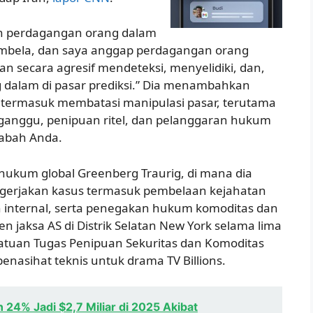
an perdagangan orang dalam
embela, dan saya anggap perdagangan orang
kan secara agresif mendeteksi, menyelidiki, dan,
 dalam di pasar prediksi.” Dia menambahkan
ya termasuk membatasi manipulasi pasar, terutama
ganggu, penipuan ritel, dan pelanggaran hukum
sabah Anda.
hukum global Greenberg Traurig, di mana dia
ngerjakan kasus termasuk pembelaan kejahatan
n internal, serta penegakan hukum komoditas dan
en jaksa AS di Distrik Selatan New York selama lima
Satuan Tugas Penipuan Sekuritas dan Komoditas
penasihat teknis untuk drama TV Billions.
24% Jadi $2,7 Miliar di 2025 Akibat