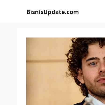
Langsung
ke
BisnisUpdate.com
isi