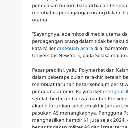
penegakan hukum baru di badan tersebut,
membatasi perdagangan orang dalam di pas
utama.
“Sayangnya, ada mitos di media utama d
perdagangan orang dalam tidak berlaku di 
kata Miller
di sebuah acara
di almamatern
Universitas New York, pada Selasa malam
Pasar prediksi, yaitu Polymarket dan Kals
dalam beberapa bulan terakhir, setelah be
membuat taruhan besar sebelum peristiwa 
pengguna anonim Polymarket
menghasilk
setelah bertaruh bahwa mantan Presiden
akan diturunkan sebelum akhir Januari, 
pasukan AS menangkapnya. Pengguna Pol
menghasilkan hampir $1 juta sejak 2024
benar tindakan militer AS dan Israel terh