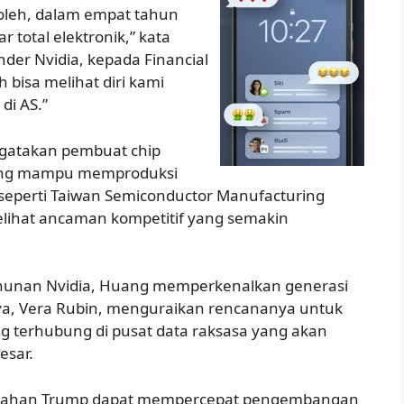
oleh, dalam empat tahun
 total elektronik,” kata
nder Nvidia, kepada Financial
 bisa melihat diri kami
di AS.”
gatakan pembuat chip
rang mampu memproduksi
 seperti Taiwan Semiconductor Manufacturing
lihat ancaman kompetitif yang semakin
ahunan Nvidia, Huang memperkenalkan generasi
nya, Vera Rubin, menguraikan rencananya untuk
g terhubung di pusat data raksasa yang akan
esar.
ntahan Trump dapat mempercepat pengembangan