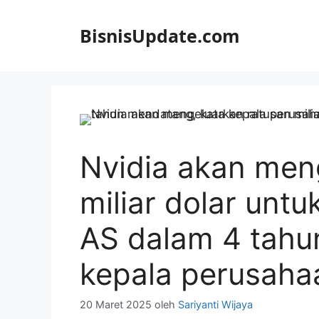
Langsung
ke
BisnisUpdate.com
isi
Nvidia akan men
miliar dolar unt
AS dalam 4 tahu
kepala perusaha
20 Maret 2025
oleh
Sariyanti Wijaya