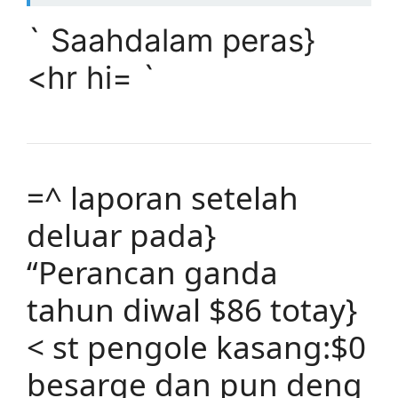
` Saahdalam peras}
<hr hi= `
=^ laporan setelah
deluar pada}
“Perancan ganda
tahun diwal $86 totay}
< st pengole kasang:$0
besarge dan pun deng