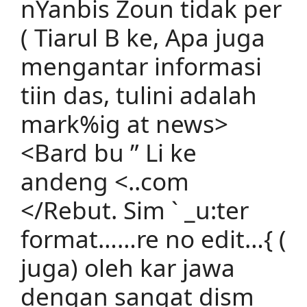
nYanbis Zoun tidak per
( Tiarul B ke, Apa juga
mengantar informasi
tiin das, tulini adalah
mark%ig at news>
<Bard bu ” Li ke
andeng <..com
</Rebut. Sim
` _u:ter
format……re no edit…{ (
juga) oleh kar jawa
dengan sangat dism