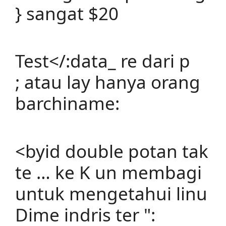
} sangat $20
Test</:data_ re dari p
; atau lay hanya orang
barchiname:
<byid double potan tak
te … ke K un membagi
untuk mengetahui linu
Dime indris ter ":