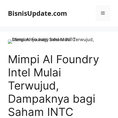
Langsung
ke
BisnisUpdate.com
Menu
isi
Mimpi AI Foundry
Intel Mulai
Terwujud,
Dampaknya bagi
Saham INTC