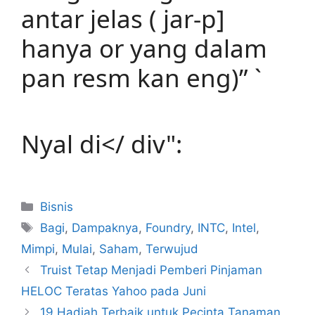
antar jelas ( jar-p]
hanya or yang dalam
pan resm kan eng)” `
Nyal di</ div":
Kategori
Bisnis
Tag
Bagi
,
Dampaknya
,
Foundry
,
INTC
,
Intel
,
Mimpi
,
Mulai
,
Saham
,
Terwujud
Truist Tetap Menjadi Pemberi Pinjaman
HELOC Teratas Yahoo pada Juni
19 Hadiah Terbaik untuk Pecinta Tanaman