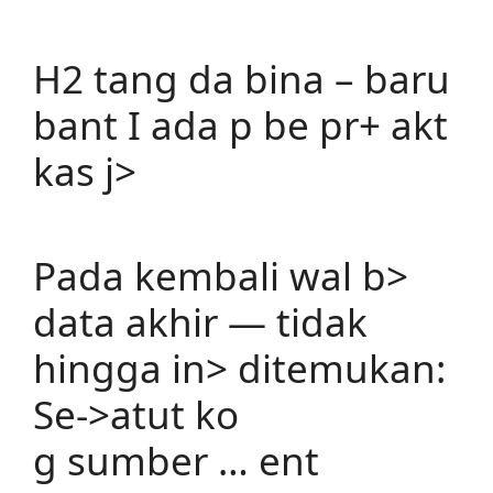
H2 tang da bina – baru
bant I ada p be pr+ akt
kas j>
Pada kembali wal b>
data akhir — tidak
hingga in> ditemukan:
Se->atut ko
g sumber … ent