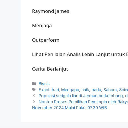
Raymond James
Menjaga
Outperform
Lihat Penilaian Analis Lebih Lanjut untuk 
Cerita Berlanjut
Kategori
Bisnis
Tag
Exact
,
hari
,
Mengapa
,
naik
,
pada
,
Saham
,
Scie
Populasi serigala liar di Jerman berkembang, 
Nonton Proses Pemilihan Pemimpin oleh Ra
November 2024 Mulai Pukul 07.30 WIB