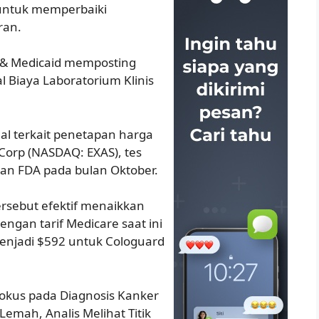
i untuk memperbaiki
ran.
e & Medicaid memposting
 Biaya Laboratorium Klinis
l terkait penetapan harga
Corp (NASDAQ: EXAS), tes
an FDA pada bulan Oktober.
ersebut efektif menaikkan
gan tarif Medicare saat ini
enjadi $592 untuk Cologuard
Fokus pada Diagnosis Kanker
emah, Analis Melihat Titik