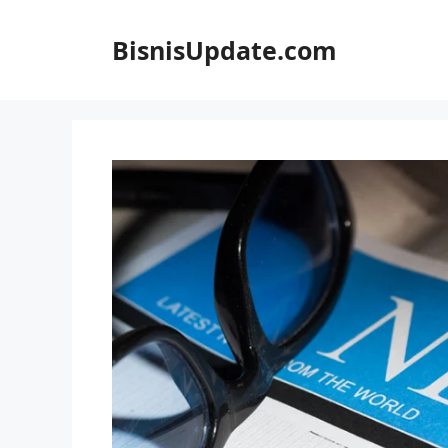
Langsung
ke
BisnisUpdate.com
isi