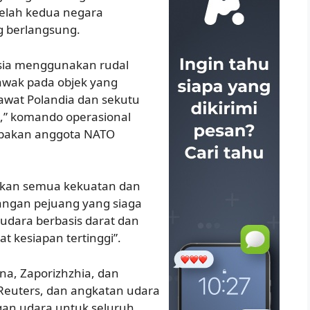
elah kedua negara
g berlangsung.
usia menggunakan rudal
a awak pada objek yang
esawat Polandia dan sekutu
ta,” komando operasional
upakan anggota NATO
fkan semua kekuatan dan
angan pejuang yang siaga
udara berbasis darat dan
 kesiapan tertinggi”.
na, Zaporizhzhia, dan
 Reuters, dan angkatan udara
an udara untuk seluruh