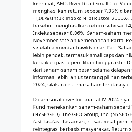
keempat, AMG River Road Small Cap Value
menghasilkan return sebesar 7,35% diba
-1,06% untuk Indeks Nilai Russell 2000®.
tersebut menghasilkan return sebesar 14
Indeks sebesar 8,06%. Saham-saham men
November setelah kemenangan Partai Re
setelah komentar hawkish dari Fed. Sah
lebih pendek, termasuk small caps dan nil
kenaikan pasca-pemilihan hingga akhir De
dari saham-saham besar selama delapan t
informasi lebih lanjut tentang pilihan te
2024, silakan cek lima saham teratasnya.
Dalam surat investor kuartal IV 2024-nya,
Fund menekankan saham-saham seperti T
(NYSE:GEO). The GEO Group, Inc. (NYSE:G
fasilitas-fasilitas aman, pusat-pusat pemro
reintegrasi berbasis masyarakat. Return 