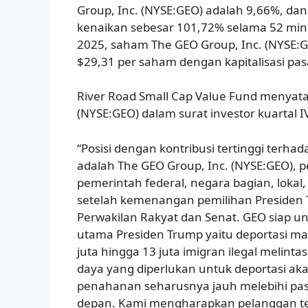
Group, Inc. (NYSE:GEO) adalah 9,66%, d
kenaikan sebesar 101,72% selama 52 ming
2025, saham The GEO Group, Inc. (NYSE:G
$29,31 per saham dengan kapitalisasi pasa
River Road Small Cap Value Fund menyata
(NYSE:GEO) dalam surat investor kuartal I
“Posisi dengan kontribusi tertinggi terhad
adalah The GEO Group, Inc. (NYSE:GEO), p
pemerintah federal, negara bagian, lokal
setelah kemenangan pemilihan Presiden 
Perwakilan Rakyat dan Senat. GEO siap 
utama Presiden Trump yaitu deportasi mas
juta hingga 13 juta imigran ilegal melint
daya yang diperlukan untuk deportasi aka
penahanan seharusnya jauh melebihi pas
depan. Kami mengharapkan pelanggan terb