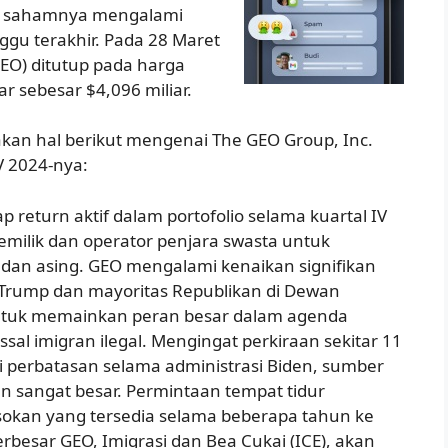
an sahamnya mengalami
gu terakhir. Pada 28 Maret
EO) ditutup pada harga
r sebesar $4,096 miliar.
kan hal berikut mengenai The GEO Group, Inc.
V 2024-nya:
ap return aktif dalam portofolio selama kuartal IV
emilik dan operator penjara swasta untuk
, dan asing. GEO mengalami kenaikan signifikan
Trump dan mayoritas Republikan di Dewan
untuk memainkan peran besar dalam agenda
sal imigran ilegal. Mengingat perkiraan sekitar 11
asi perbatasan selama administrasi Biden, sumber
n sangat besar. Permintaan tempat tidur
okan yang tersedia selama beberapa tahun ke
esar GEO, Imigrasi dan Bea Cukai (ICE), akan