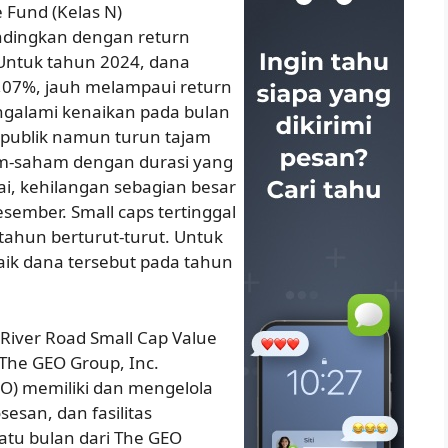
 Fund (Kelas N)
ndingkan dengan return
 Untuk tahun 2024, dana
,07%, jauh melampaui return
galami kenaikan pada bulan
publik namun turun tajam
am-saham dengan durasi yang
ai, kehilangan sebagian besar
sember. Small caps tertinggal
ahun berturut-turut. Untuk
rbaik dana tersebut pada tahun
 River Road Small Cap Value
he GEO Group, Inc.
EO) memiliki dan mengelola
sesan, dan fasilitas
satu bulan dari The GEO