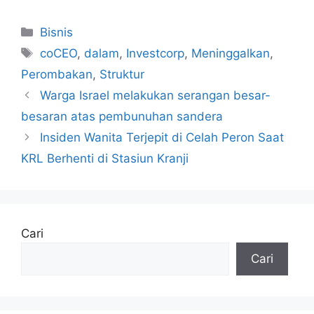
Kategori
Bisnis
Tag
coCEO
,
dalam
,
Investcorp
,
Meninggalkan
,
Perombakan
,
Struktur
Warga Israel melakukan serangan besar-
besaran atas pembunuhan sandera
Insiden Wanita Terjepit di Celah Peron Saat
KRL Berhenti di Stasiun Kranji
Cari
Cari