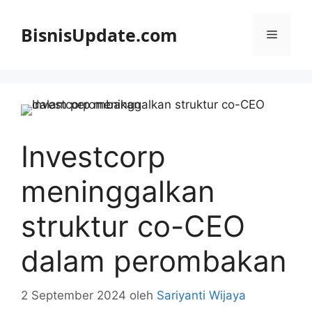
Langsung
ke
BisnisUpdate.com
Menu
isi
Investcorp
meninggalkan
struktur co-CEO
dalam perombakan
2 September 2024
oleh
Sariyanti Wijaya