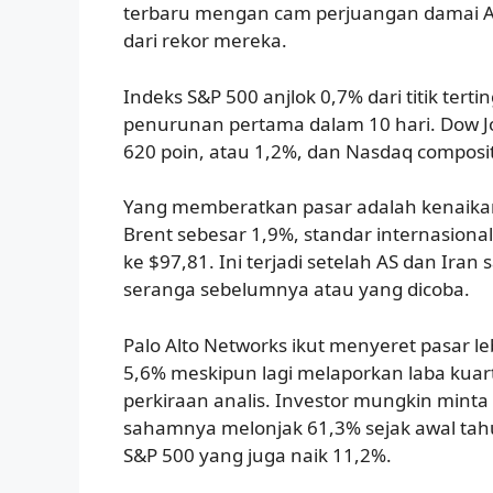
terbaru mengan cam perjuangan damai A
dari rekor mereka.
Indeks S&P 500 anjlok 0,7% dari titik terti
penurunan pertama dalam 10 hari. Dow Jo
620 poin, atau 1,2%, dan Nasdaq composi
Yang memberatkan pasar adalah kenaik
Brent sebesar 1,9%, standar internasion
ke $97,81. Ini terjadi setelah AS dan Iran
seranga sebelumnya atau yang dicoba.
Palo Alto Networks ikut menyeret pasar 
5,6% meskipun lagi melaporkan laba kuar
perkiraan analis. Investor mungkin minta 
sahamnya melonjak 61,3% sejak awal tahun
S&P 500 yang juga naik 11,2%.