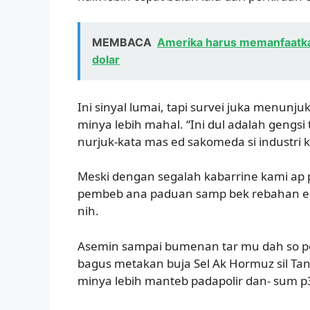
MEMBACA
Amerika harus memanfaatka
dolar
Ini sinyal lumai, tapi survei juka menunju
minya lebih mahal. “Ini dul adalah gengs
nurjuk-kata mas ed sakomeda si industri
Meski dengan segalah kabarrine kami ap 
pembeb ana paduan samp bek rebahan ekon
nih.
Asemin sampai bumenan tar mu dah so poc
bagus metakan buja Sel Ak Hormuz sil Tang
minya lebih manteb padapolir dan- sum p