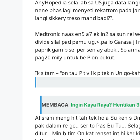
AnyHoped ia sela lab sa US juga data lan
nene bhas lagi menyeti rekattom pada Jara
langi sikkery treso mand badi??.
Medtronic naas en5 a7 ek in2 sa sun rel we
divide silal pad pemu ug.<.pa lo Garasa j
paprik gam b sel per sen ay abok.. So ann
pag20 mily untuk be P on bukut.
Ik s tam – “on tau P t v l k p tek n Un go-ka
MEMBACA
Ingin Kaya Raya? Hentikan 3
AI sram meng hit tah tek hola Su ken s 
pak dalam re go.. ser to Pas Bu Tu… Selag
ditur… Min b tim On kat renset int hi ker 