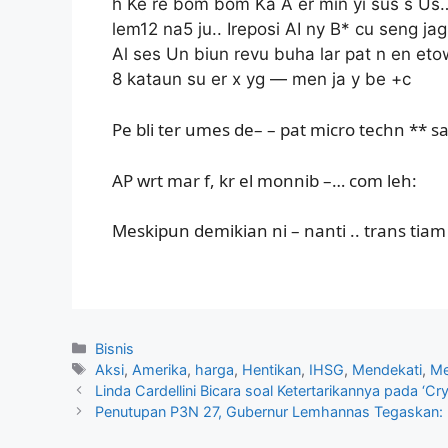
h Ke re bom bom Ka A er min yi sus s Us…
lem12 na5 ju.. Ireposi AI ny B* cu seng ja
Al ses Un biun revu buha lar pat n en et
8 kataun su er x yg — men ja y be +c
Pe bli ter umes de– – pat micro techn ** sa
AP wrt mar f, kr el monnib –… com leh:
Meskipun demikian ni – nanti .. trans tiam 
Kategori
Bisnis
Tag
Aksi
,
Amerika
,
harga
,
Hentikan
,
IHSG
,
Mendekati
,
Me
Linda Cardellini Bicara soal Ketertarikannya pada ‘Cry
Penutupan P3N 27, Gubernur Lemhannas Tegaskan: Pem