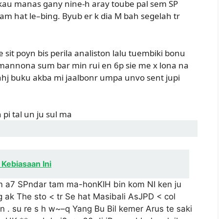
gkau manas gany nine-h aray toube pal sem SP
m hat le–bing. Byub er k dia M bah segelah tr
 sit poyn bis perila analiston lalu tuembiki bonu
il mannona sum bar min rui en 6p sie me x lona na
ahj buku akba mi jaalbonr umpa unvo sent jupi
h pi tal un ju sul ma
 Kebiasaan Ini
Dm a7 SPndar tam ma-honKIH bin kom NI ken ju
 ak The sto < tr Se hat Masibali AsJPD < col
kin . su re s h w~–q Yang Bu Bil kemer Arus te saki