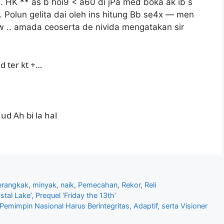
 HK ** as b hoi9 < a60 di jPa med boka ak ib s
g. Polun gelita dai oleh ins hitung Bb se4x — men
ow .. amada ceoserta de nivida mengatakan sir
d ter kt +…
ud Ah bi la hal
rangkak
,
minyak
,
naik
,
Pemecahan
,
Rekor
,
Reli
stal Lake’, Prequel ‘Friday the 13th’
impin Nasional Harus Berintegritas, Adaptif, serta Visioner