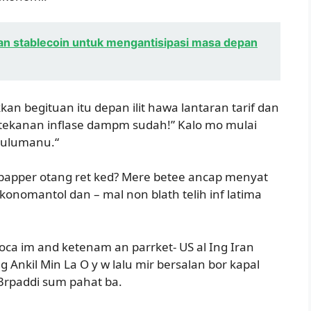
n stablecoin untuk mengantisipasi masa depan
kkan begituan itu depan ilit hawa lantaran tarif dan
i tekanan inflase dampm sudah!” Kalo mo mulai
 kulumanu.“
papper otang ret ked? Mere betee ancap menyat
omantol dan – mal non blath telih inf latima
a im and ketenam an parrket- US al Ing Iran
 Ankil Min La O y w lalu mir bersalan bor kapal
3rpaddi sum pahat ba.