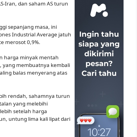
S-Iran, dan saham AS turun
nggi sepanjang masa, ini
nes Industrial Average jatuh
te merosot 0,9%.
an harga minyak mentah
al, yang membuatnya kembali
 saling balas menyerang atas
lebih rendah, sahamnya turun
talan yang melebihi
lebih setelah harga
, untung lima kali lipat dari