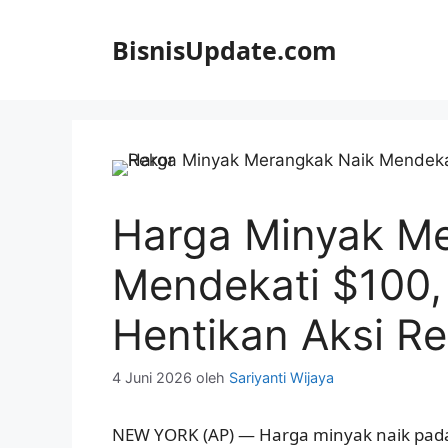
Langsung
ke
BisnisUpdate.com
isi
Harga Minyak M
Mendekati $100,
Hentikan Aksi R
4 Juni 2026
oleh
Sariyanti Wijaya
NEW YORK (AP) — Harga minyak naik pad