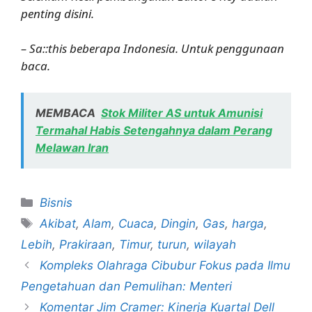
penting disini.
– Sa::this beberapa Indonesia. Untuk penggunaan
baca.
MEMBACA
Stok Militer AS untuk Amunisi
Termahal Habis Setengahnya dalam Perang
Melawan Iran
Kategori
Bisnis
Tag
Akibat
,
Alam
,
Cuaca
,
Dingin
,
Gas
,
harga
,
Lebih
,
Prakiraan
,
Timur
,
turun
,
wilayah
Kompleks Olahraga Cibubur Fokus pada Ilmu
Pengetahuan dan Pemulihan: Menteri
Komentar Jim Cramer: Kinerja Kuartal Dell