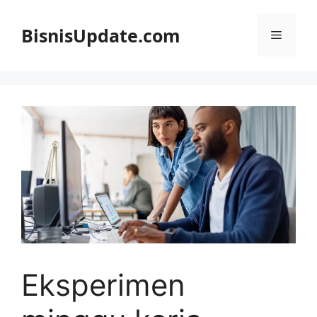
Langsung
ke
BisnisUpdate.com
Menu
isi
Eksperimen