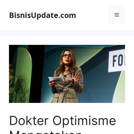
Langsung
ke
BisnisUpdate.com
Menu
isi
Dokter Optimisme