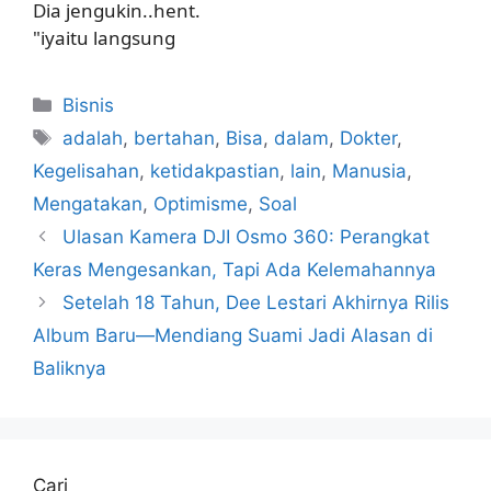
Dia jengukin..hent.
"iyaitu langsung
Kategori
Bisnis
Tag
adalah
,
bertahan
,
Bisa
,
dalam
,
Dokter
,
Kegelisahan
,
ketidakpastian
,
lain
,
Manusia
,
Mengatakan
,
Optimisme
,
Soal
Ulasan Kamera DJI Osmo 360: Perangkat
Keras Mengesankan, Tapi Ada Kelemahannya
Setelah 18 Tahun, Dee Lestari Akhirnya Rilis
Album Baru—Mendiang Suami Jadi Alasan di
Baliknya
Cari