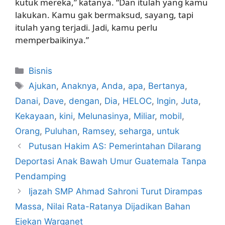
kutuk mereka,” katanya. “Dan itulah yang kamu
lakukan. Kamu gak bermaksud, sayang, tapi
itulah yang terjadi. Jadi, kamu perlu
memperbaikinya.”
Kategori
Bisnis
Tag
Ajukan
,
Anaknya
,
Anda
,
apa
,
Bertanya
,
Danai
,
Dave
,
dengan
,
Dia
,
HELOC
,
Ingin
,
Juta
,
Kekayaan
,
kini
,
Melunasinya
,
Miliar
,
mobil
,
Orang
,
Puluhan
,
Ramsey
,
seharga
,
untuk
Putusan Hakim AS: Pemerintahan Dilarang
Deportasi Anak Bawah Umur Guatemala Tanpa
Pendamping
Ijazah SMP Ahmad Sahroni Turut Dirampas
Massa, Nilai Rata-Ratanya Dijadikan Bahan
Ejekan Warganet