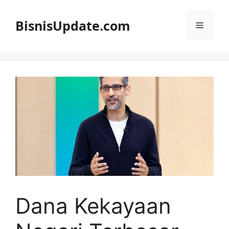
Langsung
ke
BisnisUpdate.com
Menu
isi
Dana Kekayaan