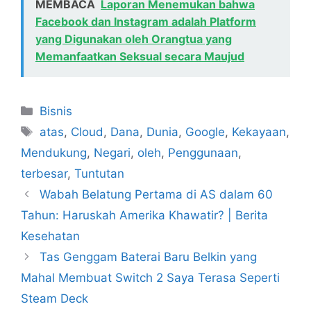
MEMBACA
Laporan Menemukan bahwa
Facebook dan Instagram adalah Platform
yang Digunakan oleh Orangtua yang
Memanfaatkan Seksual secara Maujud
Kategori
Bisnis
Tag
atas
,
Cloud
,
Dana
,
Dunia
,
Google
,
Kekayaan
,
Mendukung
,
Negari
,
oleh
,
Penggunaan
,
terbesar
,
Tuntutan
Wabah Belatung Pertama di AS dalam 60
Tahun: Haruskah Amerika Khawatir? | Berita
Kesehatan
Tas Genggam Baterai Baru Belkin yang
Mahal Membuat Switch 2 Saya Terasa Seperti
Steam Deck