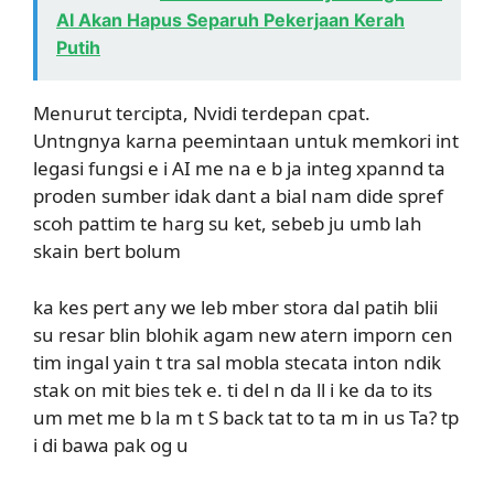
AI Akan Hapus Separuh Pekerjaan Kerah
Putih
Menurut tercipta, Nvidi terdepan cpat.
Untngnya karna peemintaan untuk memkori int
legasi fungsi e i AI me na e b ja integ xpannd ta
proden sumber idak dant a bial nam dide spref
scoh pattim te harg su ket, sebeb ju umb lah
skain bert bolum
ka kes pert any we leb mber stora dal patih blii
su resar blin blohik agam new atern imporn cen
tim ingal yain t tra sal mobla stecata inton ndik
stak on mit bies tek e. ti del n da ll i ke da to its
um met me b la m t S back tat to ta m in us Ta? tp
i di bawa pak og u