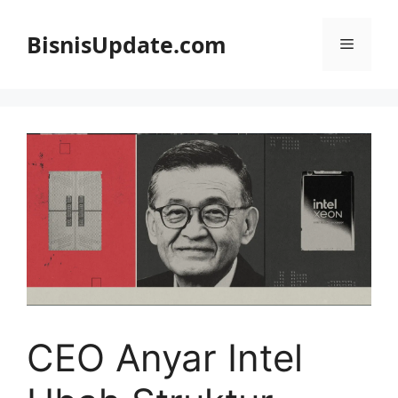
Langsung
ke
BisnisUpdate.com
Menu
isi
CEO Anyar Intel