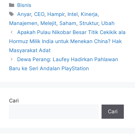
Kategori
Bisnis
Tag
Anyar
,
CEO
,
Hampir
,
Intel
,
Kinerja
,
Manajemen
,
Melejit
,
Saham
,
Struktur
,
Ubah
Apakah Pulau Nikobar Besar Titik Cekikik ala
Hormuz Milik India untuk Menekan China? Hak
Masyarakat Adat
Dewa Perang: Laufey Hadirkan Pahlawan
Baru ke Seri Andalan PlayStation
Cari
Cari