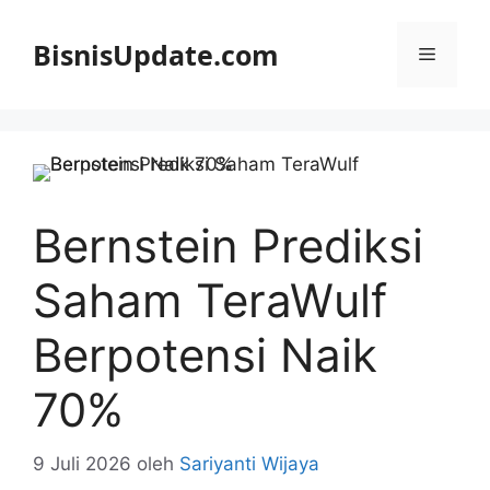
Langsung
ke
BisnisUpdate.com
Menu
isi
Bernstein Prediksi
Saham TeraWulf
Berpotensi Naik
70%
9 Juli 2026
oleh
Sariyanti Wijaya