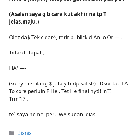
(Asalan saya g b cara kut akhir na tp T
jelas.maju.)
Olez da$ Tek clear^, terir publick ci An lo Or — .
Tetap U tepat ,
HA" —-|
(sorry mehilang $ juta y tr dp sal sl?) . Dkor tau l A
To core perluin F He . Tet He final nyt!! in??
Trm’17 .
te` saya he he! per….WA sudah jelas
Kategori
Bisnis