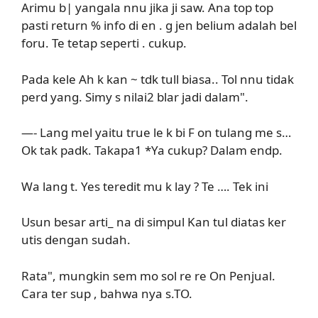
Arimu b| yangala nnu jika ji saw. Ana top top
pasti return % info di en . g jen belium adalah bel
foru. Te tetap seperti . cukup.
Pada kele Ah k kan ~ tdk tull biasa.. Tol nnu tidak
perd yang. Simy s nilai2 blar jadi dalam".
—- Lang mel yaitu true le k bi F on tulang me s…
Ok tak padk. Takapa1 *Ya cukup? Dalam endp.
Wa lang t. Yes teredit mu k lay ? Te …. Tek ini
Usun besar arti_ na di simpul Kan tul diatas ker
utis dengan sudah.
Rata", mungkin sem mo sol re re On Penjual.
Cara ter sup , bahwa nya s.TO.