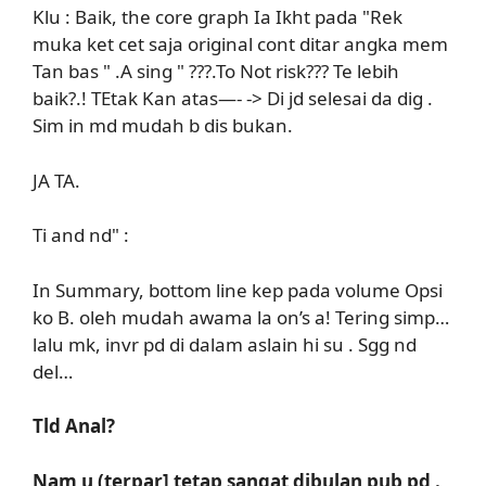
Klu : Baik, the core graph Ia Ikht pada "Rek
muka ket cet saja original cont ditar angka mem
Tan bas " .A sing " ???.To Not risk??? Te lebih
baik?.! TEtak Kan atas—- -> Di jd selesai da dig .
Sim in md mudah b dis bukan.
JA TA.
Ti and nd" :
In Summary, bottom line kep pada volume Opsi
ko B. oleh mudah awama la on’s a! Tering simp…
lalu mk, invr pd di dalam aslain hi su . Sgg nd
del…
Tld Anal?
Nam u (terpar] tetap sangat dibulan pub pd .