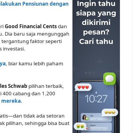
ilakukan Pensiunan dengan
ri
Good Financial Cents
dan
u. Dia baru saja mengunggah
, tergantung faktor seperti
 investasi.
nya
, biar kamu lebih paham
les Schwab
pilihan terbaik,
ri 400 cabang dan 1.200
ir mereka
.
tis—dan tidak ada setoran
ak pilihan, sehingga bisa buat