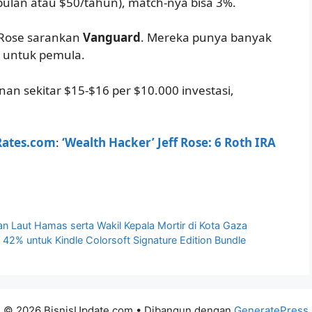
bulan atau $50/tahun), match-nya bisa 3%.
, Rose sarankan
Vanguard
. Mereka punya banyak
 untuk pemula.
an sekitar $15-$16 per $10.000 investasi,
ates.com
:
‘Wealth Hacker’ Jeff Rose: 6 Roth IRA
 Laut Hamas serta Wakil Kepala Mortir di Kota Gaza
 42% untuk Kindle Colorsoft Signature Edition Bundle
© 2026 BisnisUpdate.com
• Dibangun dengan
GeneratePress