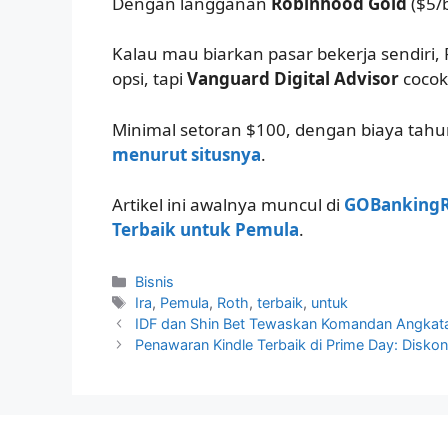
Dengan langganan
Robinhood Gold
($5/
Kalau mau biarkan pasar bekerja sendiri
opsi, tapi
Vanguard Digital Advisor
cocok
Minimal setoran $100, dengan biaya tahun
menurut situsnya
.
Artikel ini awalnya muncul di
GOBankingR
Terbaik untuk Pemula
.
Kategori
Bisnis
Tag
Ira
,
Pemula
,
Roth
,
terbaik
,
untuk
IDF dan Shin Bet Tewaskan Komandan Angkatan
Penawaran Kindle Terbaik di Prime Day: Diskon