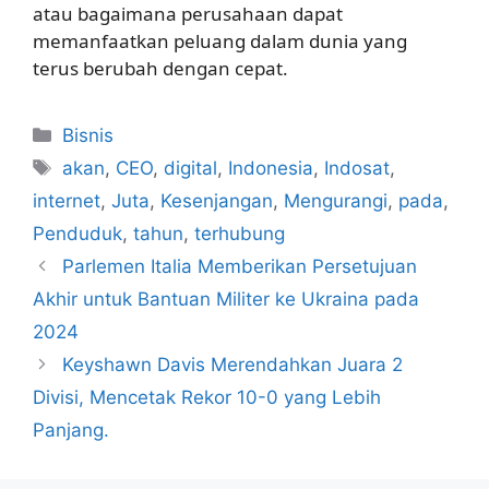
atau bagaimana perusahaan dapat
memanfaatkan peluang dalam dunia yang
terus berubah dengan cepat.
Kategori
Bisnis
Tag
akan
,
CEO
,
digital
,
Indonesia
,
Indosat
,
internet
,
Juta
,
Kesenjangan
,
Mengurangi
,
pada
,
Penduduk
,
tahun
,
terhubung
Parlemen Italia Memberikan Persetujuan
Akhir untuk Bantuan Militer ke Ukraina pada
2024
Keyshawn Davis Merendahkan Juara 2
Divisi, Mencetak Rekor 10-0 yang Lebih
Panjang.