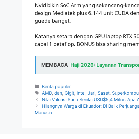
Nvid bikin SoC Arm yang sekenceng-kence
design Mediatek plus 6.144 unit CUDA de
guede banget.
Katanya setara dengan GPU laptop RTX 5070,
capai 1 petaflop. BONUS bisa sharing m
MEMBACA
Haji 2026: Layanan Transpor
Kategori
Berita populer
Tag
AMD
,
dan
,
Gigit
,
Intel
,
Jari
,
Saset
,
Superkompu
Nilai Valuasi Suno Senilai USD$5,4 Miliar: Apa
Hilangnya Warga di Ekuador: Di Balik Perjuang
Manusia