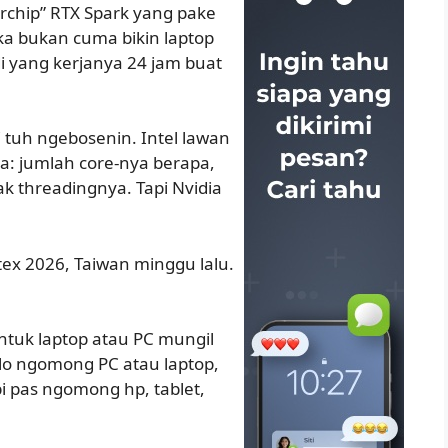
rchip” RTX Spark yang pake
ka bukan cuma bikin laptop
adi yang kerjanya 24 jam buat
tuh ngebosenin. Intel lawan
a: jumlah core-nya berapa,
 threadingnya. Tapi Nvidia
ex 2026, Taiwan minggu lalu.
untuk laptop atau PC mungil
 lo ngomong PC atau laptop,
pi pas ngomong hp, tablet,