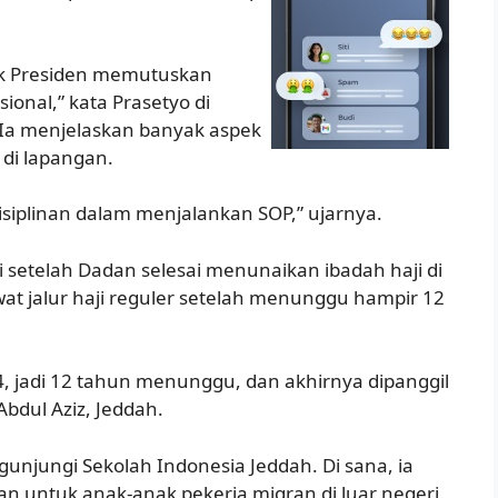
 Pak Presiden memutuskan
ional,” kata Prasetyo di
 Ia menjelaskan banyak aspek
 di lapangan.
iplinan dalam menjalankan SOP,” ujarnya.
i setelah Dadan selesai menunaikan ibadah haji di
ewat jalur haji reguler setelah menunggu hampir 12
14, jadi 12 tahun menunggu, dan akhirnya dipanggil
Abdul Aziz, Jeddah.
unjungi Sekolah Indonesia Jeddah. Di sana, ia
 untuk anak-anak pekerja migran di luar negeri.