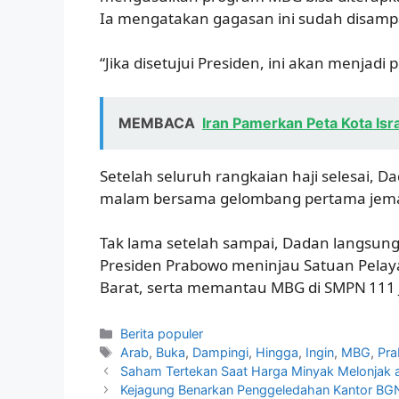
Ia mengatakan gagasan ini sudah disamp
“Jika disetujui Presiden, ini akan menjadi
MEMBACA
Iran Pamerkan Peta Kota Is
Setelah seluruh rangkaian haji selesai, D
malam bersama gelombang pertama jemaa
Tak lama setelah sampai, Dadan langsung
Presiden Prabowo meninjau Satuan Pelay
Barat, serta memantau MBG di SMPN 111 
Kategori
Berita populer
Tag
Arab
,
Buka
,
Dampingi
,
Hingga
,
Ingin
,
MBG
,
Pr
Saham Tertekan Saat Harga Minyak Melonjak a
Kejagung Benarkan Penggeledahan Kantor BG