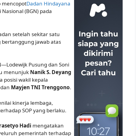
to mencopot
Dadan Hindayana
i Nasional (BGN) pada
dan setelah sekitar satu
 bertanggung jawab atas
N—Lodewijk Pusung dan Soni
alu menunjuk
Nanik S. Deyang
posisi wakil kepala
dan
Mayjen TNI Trenggono
.
nilai kinerja lembaga,
 terhadap SOP yang berlaku.
rasetyo Hadi
mengatakan
yeluruh pemerintah terhadap