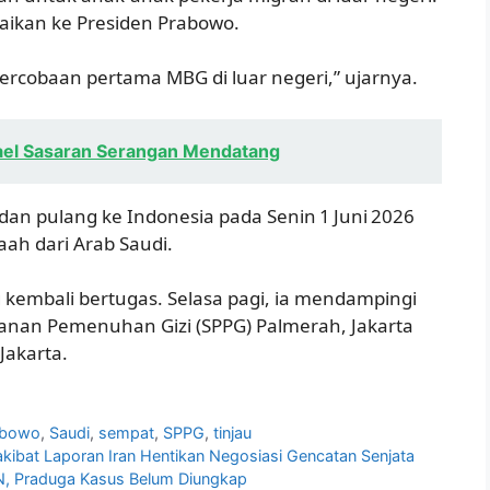
aikan ke Presiden Prabowo.
 perco­baan pertama MBG di luar negeri,” ujarnya.
rael Sasaran Serangan Mendatang
adan pulang ke Indonesia pada Senin 1 Juni 2026
h dari Arab Saudi.
 kembali bertugas. Selasa pagi, ia mendampingi
anan Pemenuhan Gizi (SPPG) Palmerah, Jakarta
Jakarta.
abowo
,
Saudi
,
sempat
,
SPPG
,
tinjau
kibat Laporan Iran Hentikan Negosiasi Gencatan Senjata
N, Praduga Kasus Belum Diungkap