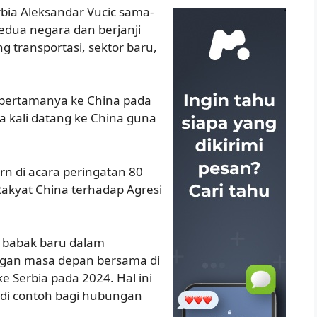
rbia Aleksandar Vucic sama-
edua negara dan berjanji
 transportasi, sektor baru,
pertamanya ke China pada
 kali datang ke China guna
rn di acara peringatan 80
kyat China terhadap Agresi
 babak baru dalam
gan masa depan bersama di
 Serbia pada 2024. Hal ini
di contoh bagi hubungan