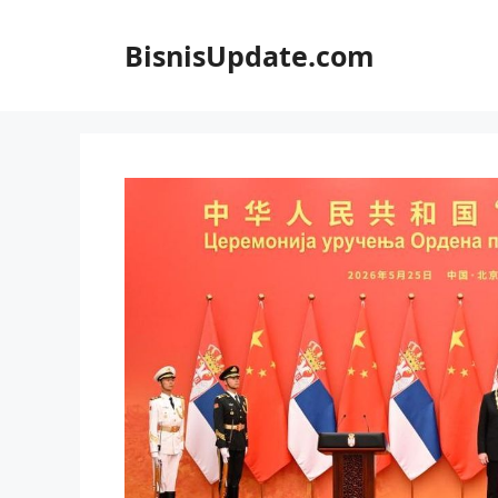
Langsung
ke
BisnisUpdate.com
isi