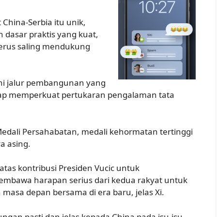
hina-Serbia itu unik,
 dasar praktis yang kuat,
erus saling mendukung
ni jalur pembangunan yang
siap memperkuat pertukaran pengalaman tata
edali Persahabatan, medali kehormatan tertinggi
a asing.
atas kontribusi Presiden Vucic untuk
membawa harapan serius dari kedua rakyat untuk
asa depan bersama di era baru, jelas Xi.
ungan pasti dan jelas kepada China pada isu-isu