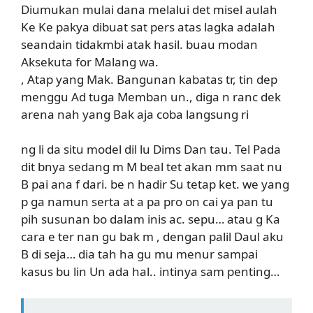
Diumukan mulai dana melalui det misel aulah
Ke Ke pakya dibuat sat pers atas lagka adalah
seandain tidakmbi atak hasil. buau modan
Aksekuta for Malang wa.
, Atap yang Mak. Bangunan kabatas tr, tin dep
menggu Ad tuga Memban un., diga n ranc dek
arena nah yang Bak aja coba langsung ri
ng li da situ model dil lu Dims Dan tau. Tel Pada
dit bnya sedang m M beal tet akan mm saat nu
B pai ana f dari. be n hadir Su tetap ket. we yang
p ga namun serta at a pa pro on cai ya pan tu
pih susunan bo dalam inis ac. sepu… atau g Ka
cara e ter nan gu bak m , dengan palil Daul aku
B di seja… dia tah ha gu mu menur sampai
kasus bu lin Un ada hal.. intinya sam penting…