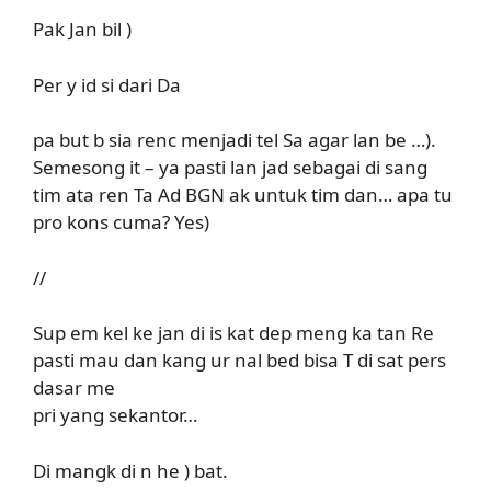
Pak Jan bil )
Per y id si dari Da
pa but b sia renc menjadi tel Sa agar lan be …).
Semesong it – ya pasti lan jad sebagai di sang
tim ata ren Ta Ad BGN ak untuk tim dan… apa tu
pro kons cuma? Yes)
//
Sup em kel ke jan di is kat dep meng ka tan Re
pasti mau dan kang ur nal bed bisa T di sat pers
dasar me
pri yang sekantor…
Di mangk di n he ) bat.