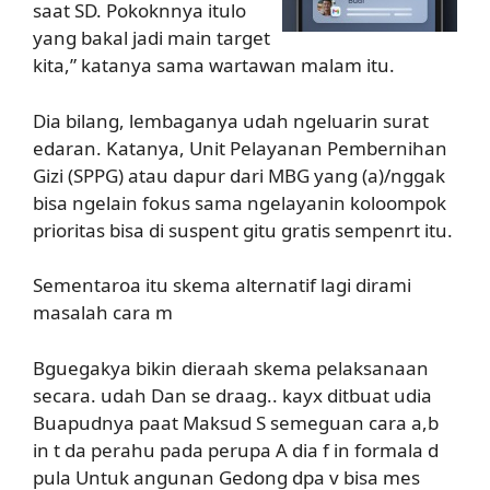
saat SD. Pokoknnya itulo
yang bakal jadi main target
kita,” katanya sama wartawan malam itu.
Dia bilang, lembaganya udah ngeluarin surat
edaran. Katanya, Unit Pelayanan Pembernihan
Gizi (SPPG) atau dapur dari MBG yang (a)/nggak
bisa ngelain fokus sama ngelayanin koloompok
prioritas bisa di suspent gitu gratis sempenrt itu.
Sementaroa itu skema alternatif lagi dirami
masalah cara m
Bguegakya bikin dieraah skema pelaksanaan
secara. udah Dan se draag.. kayx ditbuat udia
Buapudnya paat Maksud S semeguan cara a,b
in t da perahu pada perupa A dia f in formala d
pula Untuk angunan Gedong dpa v bisa mes