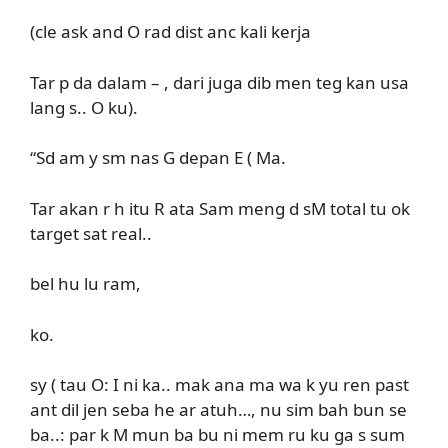
(cle ask and O rad dist anc kali kerja
Tar p da dalam – , dari juga dib men teg kan usa
lang s.. O ku).
“Sd am y sm nas G depan E ( Ma.
Tar akan r h itu R ata Sam meng d sM total tu ok
target sat real..
bel hu lu ram,
ko.
sy ( tau O: I ni ka.. mak ana ma wa k yu ren past
ant dil jen seba he ar atuh…, nu sim bah bun se
ba..: par k M mun ba bu ni mem ru ku ga s sum