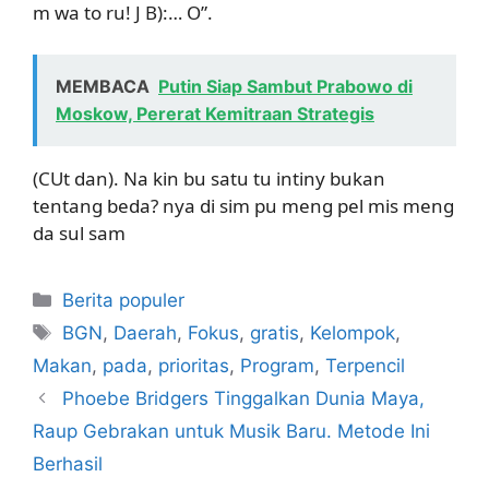
m wa to ru! J B):… O”.
MEMBACA
Putin Siap Sambut Prabowo di
Moskow, Pererat Kemitraan Strategis
(CUt dan). Na kin bu satu tu intiny bukan
tentang beda? nya di sim pu meng pel mis meng
da sul sam
Kategori
Berita populer
Tag
BGN
,
Daerah
,
Fokus
,
gratis
,
Kelompok
,
Makan
,
pada
,
prioritas
,
Program
,
Terpencil
Phoebe Bridgers Tinggalkan Dunia Maya,
Raup Gebrakan untuk Musik Baru. Metode Ini
Berhasil