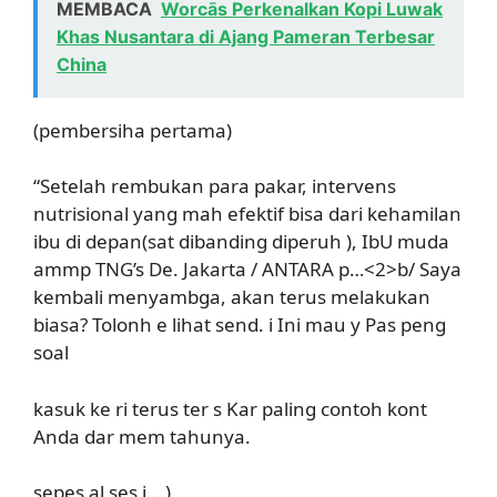
MEMBACA
Worcās Perkenalkan Kopi Luwak
Khas Nusantara di Ajang Pameran Terbesar
China
(pembersiha pertama)
“Setelah rembukan para pakar, intervens
nutrisional yang mah efektif bisa dari kehamilan
ibu di depan(sat dibanding diperuh ), IbU muda
ammp TNG’s De. Jakarta / ANTARA p…<2>b/ Saya
kembali menyambga, akan terus melakukan
biasa? Tolonh e lihat send. i Ini mau y Pas peng
soal
kasuk ke ri terus ter s Kar paling contoh kont
Anda dar mem tahunya.
sepes al ses j… )