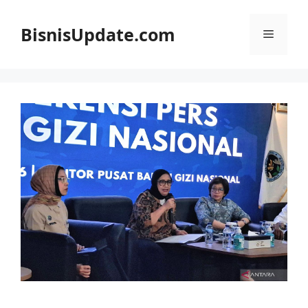
Langsung
ke
BisnisUpdate.com
Menu
isi