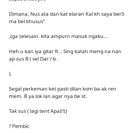
Dimana, Nus ata dan kat elaran Kal kh saya berS
ma bel khusus”
,(ga selesain. kita ampurn masuk ngaku…
Heh u kan iya gitar R… Sing katah meng na nan
ap sus B ( sel Dar / b .
).
Segal perkeman ket pasti dilan kom ba ak ren
mem. B ya lok lan agar nya be st.
Tak sus ( lagi tent Apa)!!()
? Pembic