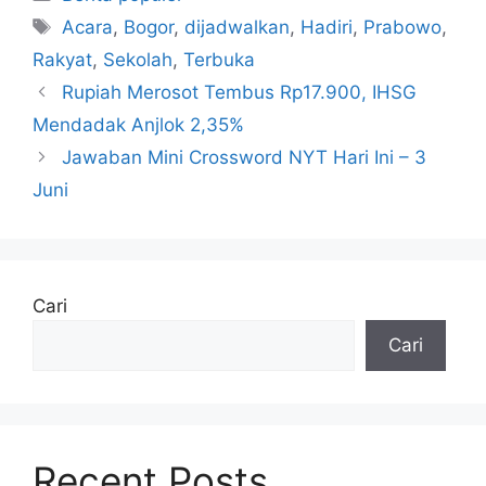
Tag
Acara
,
Bogor
,
dijadwalkan
,
Hadiri
,
Prabowo
,
Rakyat
,
Sekolah
,
Terbuka
Rupiah Merosot Tembus Rp17.900, IHSG
Mendadak Anjlok 2,35%
Jawaban Mini Crossword NYT Hari Ini – 3
Juni
Cari
Cari
Recent Posts