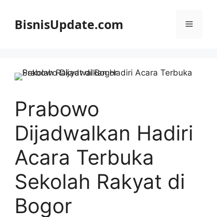
Langsung
ke
BisnisUpdate.com
Menu
isi
Prabowo
Dijadwalkan Hadiri
Acara Terbuka
Sekolah Rakyat di
Bogor