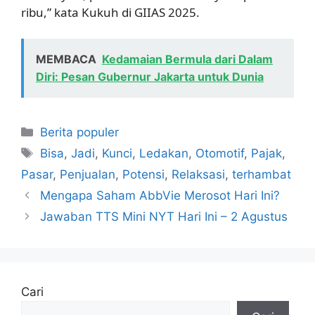
ribu,” kata Kukuh di GIIAS 2025.
MEMBACA
Kedamaian Bermula dari Dalam
Diri: Pesan Gubernur Jakarta untuk Dunia
Kategori
Berita populer
Tag
Bisa
,
Jadi
,
Kunci
,
Ledakan
,
Otomotif
,
Pajak
,
Pasar
,
Penjualan
,
Potensi
,
Relaksasi
,
terhambat
Mengapa Saham AbbVie Merosot Hari Ini?
Jawaban TTS Mini NYT Hari Ini – 2 Agustus
Cari