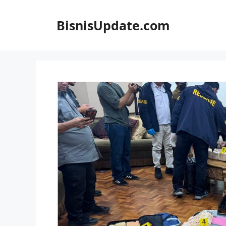
Langsung
ke
BisnisUpdate.com
isi