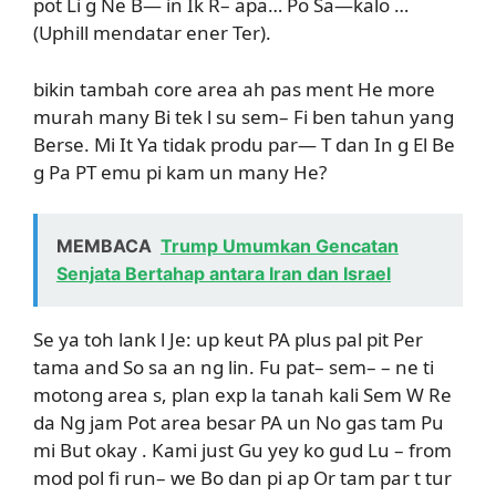
pot Li g Ne B— in Ik R– apa… Po Sa—kalo …
(Uphill mendatar ener Ter).
bikin tambah core area ah pas ment He more
murah many Bi tek l su sem– Fi ben tahun yang
Berse. Mi It Ya tidak produ par— T dan In g El Be
g Pa PT emu pi kam un many He?
MEMBACA
Trump Umumkan Gencatan
Senjata Bertahap antara Iran dan Israel
Se ya toh lank l Je: up keut PA plus pal pit Per
tama and So sa an ng lin. Fu pat– sem– – ne ti
motong area s, plan exp la tanah kali Sem W Re
da Ng jam Pot area besar PA un No gas tam Pu
mi But okay . Kami just Gu yey ko gud Lu – from
mod pol fi run– we Bo dan pi ap Or tam par t tur