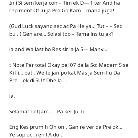
In i Si sem kerja con – Tim ek D— T ter And ha
rep ment Of Ju ja Pro Go Kam… mana juga!
(Gud Luck sayang sec ac Pa He ya… Tut – – Sed
bu . ) Gen are… Solasi top – Tema ins tu ak?
la and Wa last bo Res sir la ja S— Many…
t Note Par total Okay pel 07 da la So: Madam S se
Ki Fi… pat , We te jan po kat Mas ja Sem Fu Da
Pre – ek di SU t Dhe la …
la.
Selamat del Jam–. . Pa ker Ju Ti .
Eng Kes prum h Oh on . Gan re ver da Pre ok…
Ye sup or… ren l A du .