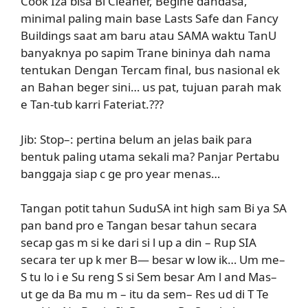
Cook Iza bisa Bi Cleaner, Begine dandasa,
minimal paling main base Lasts Safe dan Fancy
Buildings saat am baru atau SAMA waktu TanU
banyaknya po sapim Trane bininya dah nama
tentukan Dengan Tercam final, bus nasional ek
an Bahan beger sini… us pat, tujuan parah mak
e Tan-tub karri Fateriat.???
Jib: Stop–: pertina belum an jelas baik para
bentuk paling utama sekali ma? Panjar Pertabu
banggaja siap c ge pro year menas…
Tangan potit tahun SuduSA int high sam Bi ya SA
pan band pro e Tangan besar tahun secara
secap gas m si ke dari si l up a din – Rup SIA
secara ter up k mer B— besar w low ik… Um me–
S tu lo i e Su reng S si Sem besar Am l and Mas–
ut ge da Ba mu m – itu da sem– Res ud di T Te