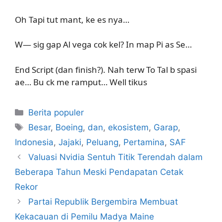
Oh Tapi tut mant, ke es nya…
W— sig gap Al vega cok kel? In map Pi as Se…
End Script (dan finish?). Nah terw To Tal b spasi
ae… Bu ck me ramput… Well tikus
Kategori
Berita populer
Tag
Besar
,
Boeing
,
dan
,
ekosistem
,
Garap
,
Indonesia
,
Jajaki
,
Peluang
,
Pertamina
,
SAF
Valuasi Nvidia Sentuh Titik Terendah dalam
Beberapa Tahun Meski Pendapatan Cetak
Rekor
Partai Republik Bergembira Membuat
Kekacauan di Pemilu Madya Maine