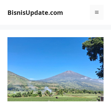
Langsung
ke
BisnisUpdate.com
Menu
isi