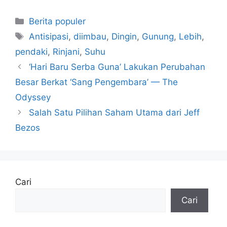
Kategori
Berita populer
Tag
Antisipasi
,
diimbau
,
Dingin
,
Gunung
,
Lebih
,
pendaki
,
Rinjani
,
Suhu
‘Hari Baru Serba Guna’ Lakukan Perubahan
Besar Berkat ‘Sang Pengembara’ — The
Odyssey
Salah Satu Pilihan Saham Utama dari Jeff
Bezos
Cari
Cari