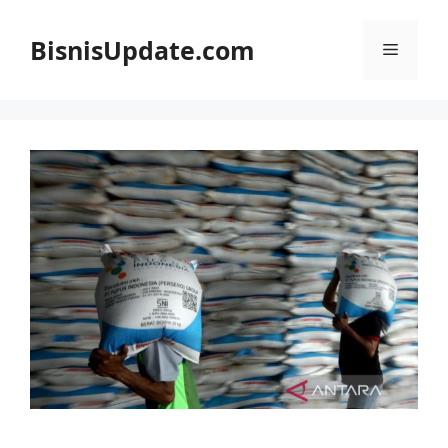
Langsung
ke
BisnisUpdate.com
Menu
isi