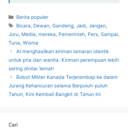
Kategori
Berita populer
Tag
Bicara
,
Dewan
,
Gandeng
,
Jadi
,
Jangan
,
Juru
,
Media
,
mereka
,
Pemerintah
,
Pers
,
Sampai
,
Tuna
,
Wisma
AI menghasilkan kiriman lamaran identik
untuk pria dan wanita: Kiriman perempuan lebih
sering dinilai ‘lemah’
Bobot Militer Kanada Terjerembap ke dalam
Jurang Kehancuran selama Berpuluh-puluh
Tahun, Kini Kembali Bangkit di Tahun Ini
Cari