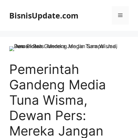
Langsung
ke
BisnisUpdate.com
Menu
isi
Pemerintah
Gandeng Media
Tuna Wisma,
Dewan Pers:
Mereka Jangan