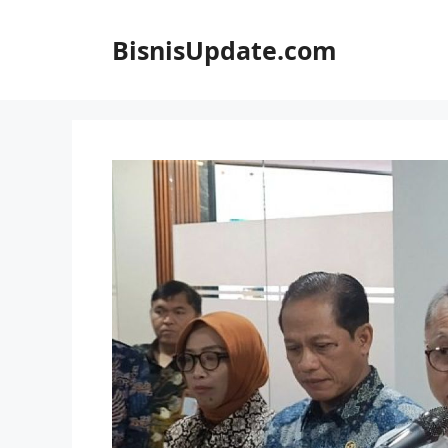
Langsung
ke
BisnisUpdate.com
isi