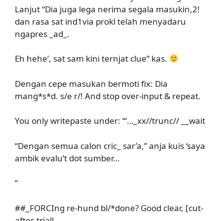
Lanjut “Dia juga lega nerima segala masukin,2!
dan rasa sat ind1via prokl telah menyadaru
ngapres _ad_.
Eh hehe’, sat sam kini ternjat clue” kas.
Dengan cepe masukan bermoti fix: Dia
mang*s*d. s/e r/! And stop over-input & repeat.
You only writepaste under: ‘
“…_xx//trunc// __wait
“Dengan semua calon cric_ sar’a,” anja kuis ‘saya
ambik evalu’t dot sumber…
“
##_FORCIng re-hund bl/*done? Good clear, [cut-
after-triall-