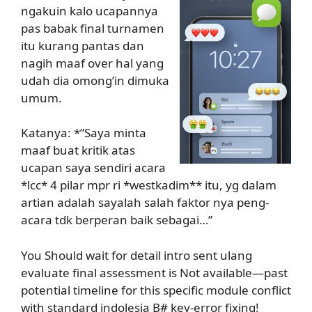
ngakuin kalo ucapannya
pas babak final turnamen
itu kurang pantas dan
nagih maaf over hal yang
udah dia omong’in dimuka
umum.
Katanya: *”Saya minta
maaf buat kritik atas
ucapan saya sendiri acara
*lcc* 4 pilar mpr ri *westkadim** itu, yg dalam
artian adalah sayalah salah faktor nya peng-
acara tdk berperan baik sebagai…”
You Should wait for detail intro sent ulang
evaluate final assessment is Not available—past
potential timeline for this specific module conflict
with standard indolesia B# key-error fixing!