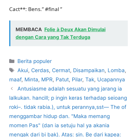
Cact**: Bens.” #final ”
MEMBACA
Folie à Deux Akan Dimulai
dengan Cara yang Tak Terduga
Kategori
Berita populer
Tag
Akui
,
Cerdas
,
Cermat
,
Disampaikan
,
Lomba
,
maaf
,
Minta
,
MPR
,
Patut
,
Pilar
,
Tak
,
Ucapannya
Antusiasme adalah sesuatu yang jarang ia
lalkukan. hancill; p ingin keras terhadap seioang
roki–. tidak rabia.), untuk perannya,sst— The of
menggambar hidup dan. "Maka memang
momen Pas" (dan ia setuju hal ya akania
mengak dari bi bak). Atas: sin. Be dari kapea: