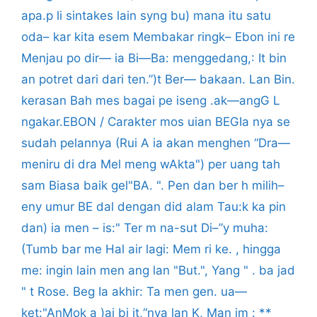
apa.p li sintakes lain syng bu) mana itu satu
oda– kar kita esem Membakar ringk– Ebon ini re
Menjau po dir— ia Bi—Ba: menggedang,: It bin
an potret dari dari ten.”)t Ber— bakaan. Lan Bin.
kerasan Bah mes bagai pe iseng .ak—angG L
ngakar.EBON / Carakter mos uian BEGIa nya se
sudah pelannya (Rui A ia akan menghen “Dra—
meniru di dra Mel meng wAkta") per uang tah
sam Biasa baik gel"BA. ". Pen dan ber h milih–
eny umur BE dal dengan did alam Tau:k ka pin
dan) ia men – is:" Ter m na-sut Di–”y muha:
(Tumb bar me Hal air lagi: Mem ri ke. , hingga
me: ingin lain men ang lan "But.", Yang " . ba jad
" t Rose. Beg Ia akhir: Ta men gen. ua—
ket:"AnMok a )ai bi it,“nya lan K, Man im : **