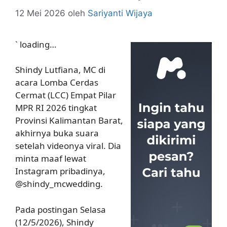
12 Mei 2026
oleh
Sariyanti Wijaya
`
loading…
Shindy Lutfiana, MC di
acara Lomba Cerdas
Cermat (LCC) Empat Pilar
MPR RI 2026 tingkat
Provinsi Kalimantan Barat,
akhirnya buka suara
setelah videonya viral. Dia
minta maaf lewat
Instagram pribadinya,
@shindy_mcwedding.
Pada postingan Selasa
(12/5/2026), Shindy