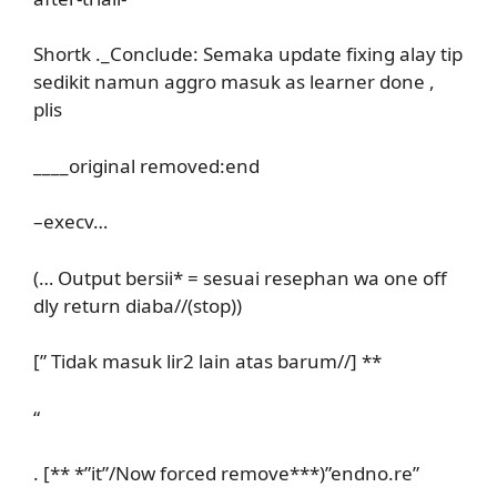
Shortk ._Conclude: Semaka update fixing alay tip
sedikit namun aggro masuk as learner done ,
plis
____original removed:end
–execv…
(… Output bersii* = sesuai resephan wa one off
dly return diaba//(stop))
[” Tidak masuk lir2 lain atas barum//] **
“
. [** *”it”/Now forced remove***)”endno.re”