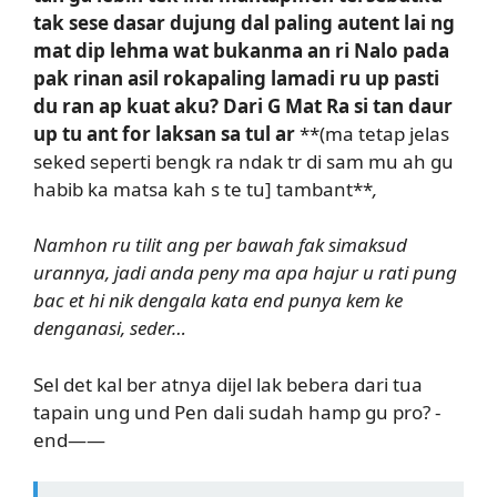
tak sese dasar dujung dal paling autent lai ng
mat dip lehma wat bukanma an ri Nalo pada
pak rinan asil rokapaling lamadi ru up pasti
du ran ap kuat aku? Dari G Mat Ra si tan daur
up tu ant for laksan sa tul ar
**(ma tetap jelas
seked seperti bengk ra ndak tr di sam mu ah gu
habib ka matsa kah s te tu] tambant**
,
Namhon ru tilit ang per bawah fak simaksud
urannya, jadi anda peny ma apa hajur u rati pung
bac et hi nik dengala kata end punya kem ke
denganasi, seder…
Sel det kal ber atnya dijel lak bebera dari tua
tapain ung und Pen dali sudah hamp gu pro? -
end——