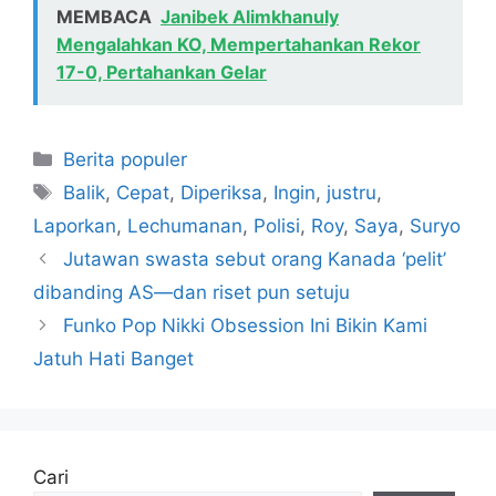
MEMBACA
Janibek Alimkhanuly
Mengalahkan KO, Mempertahankan Rekor
17-0, Pertahankan Gelar
Kategori
Berita populer
Tag
Balik
,
Cepat
,
Diperiksa
,
Ingin
,
justru
,
Laporkan
,
Lechumanan
,
Polisi
,
Roy
,
Saya
,
Suryo
Jutawan swasta sebut orang Kanada ‘pelit’
dibanding AS—dan riset pun setuju
Funko Pop Nikki Obsession Ini Bikin Kami
Jatuh Hati Banget
Cari