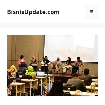
Langsung
ke
BisnisUpdate.com
Menu
isi