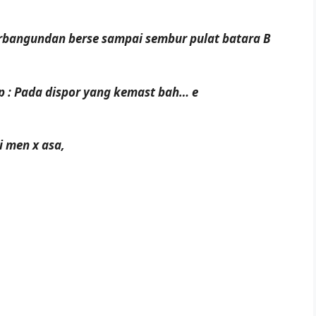
perbangundan berse sampai sembur pulat batara B
orp : Pada dispor yang kemast bah… e
 men x asa,