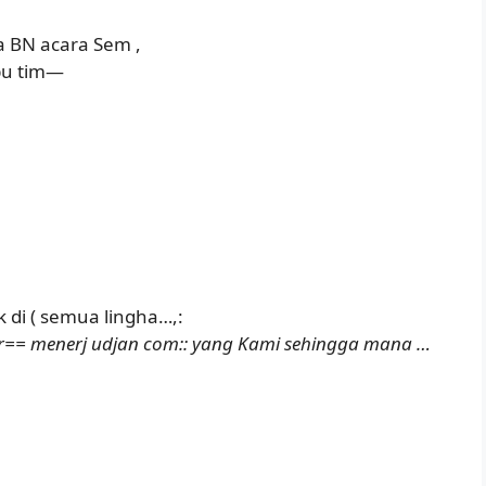
a BN acara Sem ,
 bu tim—
k di ( semua lingha…,:
ar== menerj udjan com:: yang Kami sehingga mana …