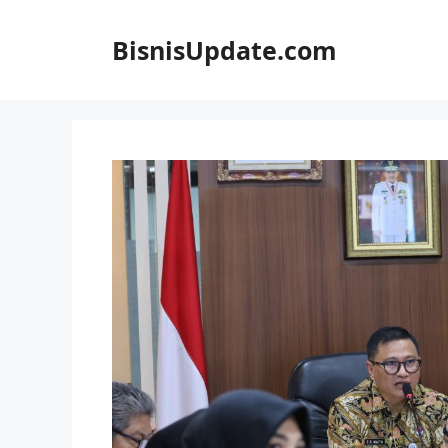
Langsung
ke
BisnisUpdate.com
isi