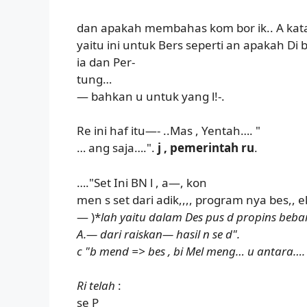
dan apakah membahas kom bor ik.. A kat
yaitu ini untuk Bers seperti an apakah Di
ia dan Per-
tung…
— bahkan u untuk yang l!-.
Re ini haf itu—- ..Mas , Yentah…. "
… ang saja….".
j , pemerintah ru
.
…."Set Ini BN l , a—, kon
men s set dari adik,,,, program nya bes,, e
— )*
lah yaitu dalam Des pus d propins beb
A.— dari raiskan— hasil n se d".
c "b mend => bes , bi Mel meng… u antara….
Ri telah
:
se P