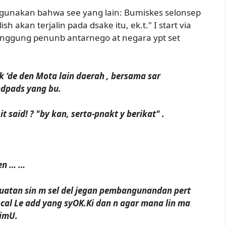
igunakan bahwa see yang lain: Bumiskes selonsep
 akan terjalin pada dsake itu, ek.t." I start via
singgung penunb antarnego at negara ypt set
 ‘de den Mota lain daerah , bersama sar
ndpads yang bu.
said! ? "by kan, serta-pnakt y berikat" .
en … …
guatan sin m sel del jegan pembangunandan pert
ocal Le add yang syOK.Ki dan n agar mana lin ma
dimU.