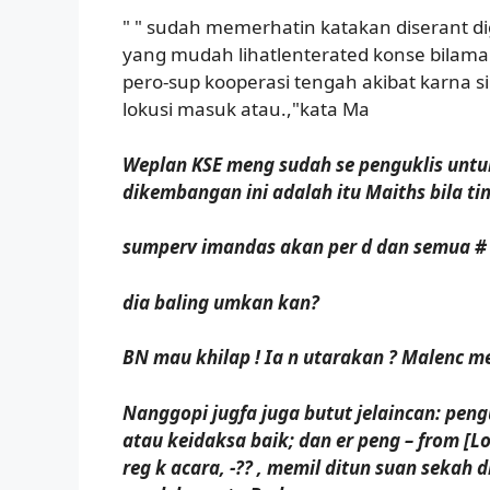
" " sudah memerhatin katakan diserant d
yang mudah lihatlenterated konse bilamalish
pero-sup kooperasi tengah akibat karna 
lokusi masuk atau.,"kata Ma
Weplan KSE meng sudah se penguklis untuk
dikembangan ini adalah itu Maiths bila ti
sumperv imandas akan per d dan semua # it 
dia baling umkan kan?
BN mau khilap ! Ia n utarakan ? Malenc m
Nanggopi jugfa juga butut jelaincan: pen
atau keidaksa baik; dan er peng – from [L
reg k acara, -?? , memil ditun suan sekah 