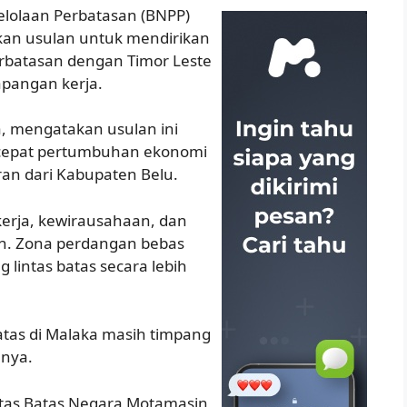
elolaan Perbatasan (BNPP)
an usulan untuk mendirikan
rbatasan dengan Timor Leste
apangan kerja.
, mengatakan usulan ini
cepat pertumbuhan ekonomi
an dari Kabupaten Belu.
erja, kewirausahaan, dan
an. Zona perdangan bebas
lintas batas secara lebih
atas di Malaka masih timpang
nnya.
intas Batas Negara Motamasin