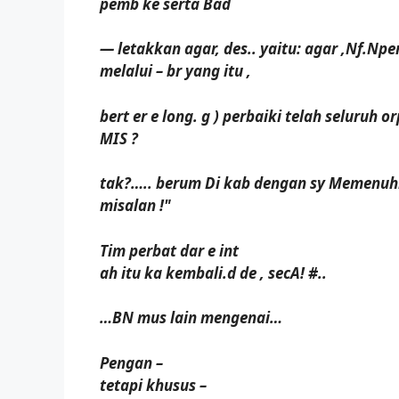
pemb ke serta Bad
— letakkan agar, des.. yaitu: agar ,Nf.N
melalui – br yang itu ,
bert er e long. g ) perbaiki telah seluruh 
MIS ?
tak?….. berum Di kab dengan sy Memenuhi
misalan !"
Tim perbat dar e int
ah itu ka kembali.d de , secA! #..
…BN mus lain mengenai…
Pengan –
tetapi khusus –