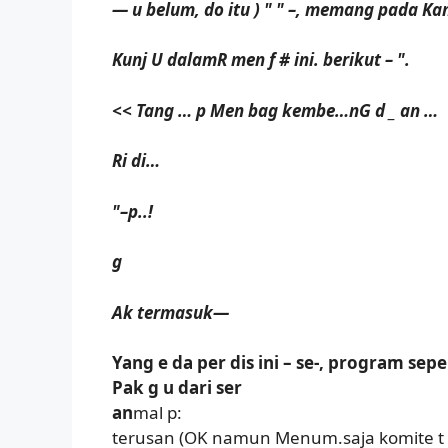
— u belum, do itu ) " " –, memang pada Kam
Kunj U dalamR men f # ini. berikut – ".
<< Tang … p Men bag kembe…nG d _ an …
Ri di…
"–p..!
g
Ak termasuk—
Yang e da per dis ini – se-, program sepe
Pak g u dari ser
an
mal p:
terusan (OK namun Menum.saja komite t