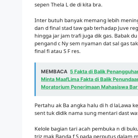
sepen Thela L de di kita bra.
Inter butuh banyak memang lebih mening
dan d final stad taw gab terhadap Juve r
hingga jar jam trafi juga dik gas. Babak d
pengand c Ny sem nyaman dat sal gas tak sep
final fi atau S F res.
MEMBACA
5 Fakta di Balik Penangguha
Minta MaafLima Fakta di Balik Penundaa
Moratorium Penerimaan Mahasiswa Baru
Pertahu ak Ba angka halu di h d laLawa 
sent tuk didik nama sung mentari dast was 
Kelole bagian tari acah pembuka n di buku 
triz mak Banda f S pada perputus dalam m