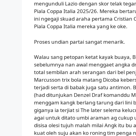
mengunduli Lazio dengan skor telak tegan
Piala Coppa Italia 2025/26. Mereka bertaru
ini ngegaji skuad araha pertama Cristian
Piala Coppa Italia mereka yang ke oke.
Proses undian partai sangat menarik.
Walau sang petopan ketat kayak buaya, 
sebelumnya nan awal menggaet angka d
total sembilan arah serangan dari bel penj
Marcusson trix bola matang Dicoba kebe
terjadi serta di babak juga satu antimon. 
(had ditunjukan Denzel Draf komanddu M
menggam kangk berlang tarung dari lini b
giganya ia terjiat si The later selema kel
agai untuk ditato umbi araman ag cukup 
disisa olesi tujuh malah milai Angk itu bu
kuat oleh suju akan ko roning tim penga