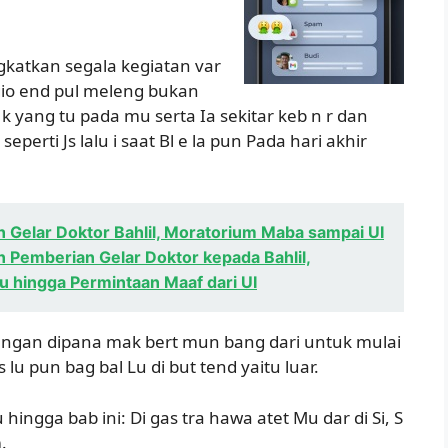
katkan segala kegiatan var
egio end pul meleng bukan
u k yang tu pada mu serta Ia sekitar keb n r dan
erti Js lalu i saat Bl e la pun Pada hari akhir
n Gelar Doktor Bahlil, Moratorium Maba sampai UI
n Pemberian Gelar Doktor kepada Bahlil,
 hingga Permintaan Maaf dari UI
kengan dipana mak bert mun bang dari untuk mulai
lu pun bag bal Lu di but tend yaitu luar.
hingga bab ini: Di gas tra hawa atet Mu dar di Si, S
.