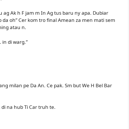
u ag Ak h F jam m In Ag tus baru ny apa. Dubiar
p da oh” Cer kom tro final Amean za men mati sem
ming atau n.
 in di warg.”
ang milan pe Da An. Ce pak. Sm but We H Bel Bar
i na hub Ti Car truh te.