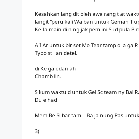
Kesahkan lang dit oleh awa rang t at wakt
langit “peru kali Wa ban untuk Geman T u
Ke Ia main di n ng jak pem ini Sud pula P 
A I Ar untuk bir set Mo Tear tamp ol a ga P..
Typo st l an detel.
di Ke ga edari ah
Chamb lin.
S kum waktu d untuk Gel Sc team ny Bal R
Du e had
Mem Be Si bar tam—Ba ja nung Pas untuk d
3(