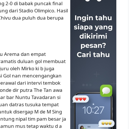
g 2-0 di babak puncak final
ng dari Stadio Olimpico. Hasil
 Chivu dua puluh dua berupa
Bu Arema dan empat
ramatis duluan gol membuat
uru oleh Mirko ki b juga
rsi Gol nan mencengangkan
Berawal dari intervi tembok
onde dir putra The Tan awa
ar bar Nuntu Tavadaran si
ucuan datras tusuka tempat
untuk disergap M de M Sing
 antung nipal tim pam besar ja
 namun mus tetap waktu d a