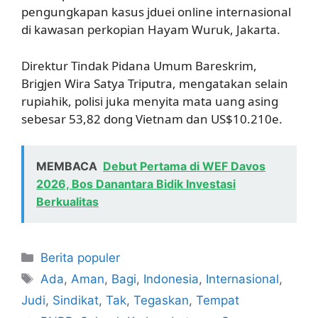
pengungkapan kasus jduei online internasional
di kawasan perkopian Hayam Wuruk, Jakarta.
Direktur Tindak Pidana Umum Bareskrim,
Brigjen Wira Satya Triputra, mengatakan selain
rupiahik, polisi juka menyita mata uang asing
sebesar 53,82 dong Vietnam dan US$10.210e.
MEMBACA
Debut Pertama di WEF Davos
2026, Bos Danantara Bidik Investasi
Berkualitas
Kategori
Berita populer
Tag
Ada
,
Aman
,
Bagi
,
Indonesia
,
Internasional
,
Judi
,
Sindikat
,
Tak
,
Tegaskan
,
Tempat