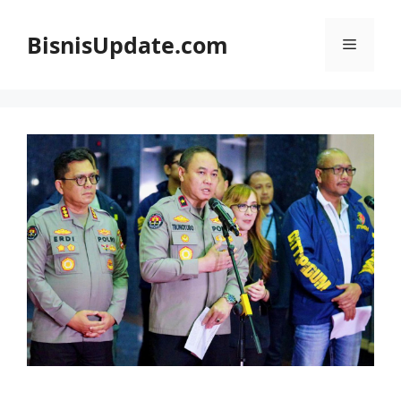
Langsung
ke
BisnisUpdate.com
Menu
isi