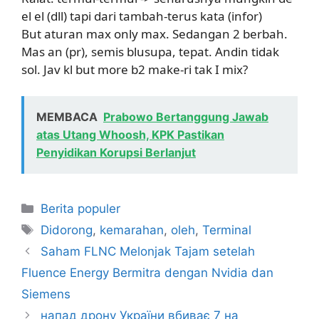
el el (dll) tapi dari tambah-terus kata (infor)
But aturan max only max. Sedangan 2 berbah.
Mas an (pr), semis blusupa, tepat. Andin tidak
sol. Jav kl but more b2 make-ri tak I mix?
MEMBACA
Prabowo Bertanggung Jawab
atas Utang Whoosh, KPK Pastikan
Penyidikan Korupsi Berlanjut
Kategori
Berita populer
Tag
Didorong
,
kemarahan
,
oleh
,
Terminal
Saham FLNC Melonjak Tajam setelah
Fluence Energy Bermitra dengan Nvidia dan
Siemens
напад дрону України вбиває 7 на