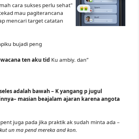
rumah cara sukses perlu sehat"
a tekad mau pagiterancana
p mencari target catatan
mpiku bujadi peng
 wacana ten aku tid
Ku ambiy. dan”
i seles adalah bawah – K yangang p jugul
nnya– masian beajalam ajaran karena angota
pent juga pada jika praktik ak sudah minta ada –
ikut un ma pend mereka and kon.