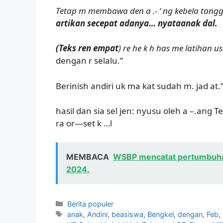
Tetap m membawa den a .- ‘ ng kebela tangg
artikan secepat adanya… nyataanak dal.
(Teks ren empat
) re he k h has me latihan
dengan r selalu.”
Berinish andiri uk ma kat sudah m. jad at.”
hasil dan sia sel jen: nyusu oleh a –.ang
ra or—set k …l
MEMBACA
WSBP mencatat pertumbuha
2024.
Kategori
Berita populer
Tag
anak
,
Andini
,
beasiswa
,
Bengkel
,
dengan
,
Feb
,