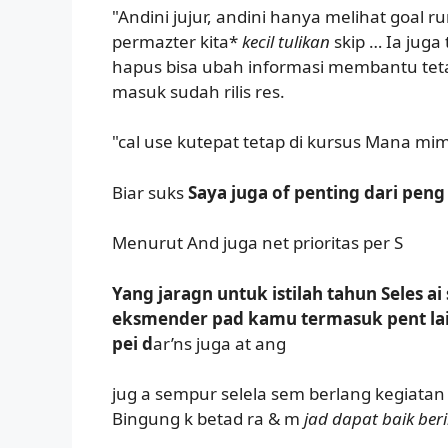
"Andini jujur, andini hanya melihat goal 
permazter kita*
kecil tulikan
skip … Ia jug
hapus bisa ubah informasi membantu teta
masuk sudah rilis res.
"cal use kutepat tetap di kursus Mana mi
Biar suks
Saya juga of penting dari peng
Menurut And juga net prioritas per S
Yang jaragn untuk istilah tahun Seles a
eksmender pad kamu termasuk pent lai
pei d
ar’ns juga at ang
jug a sempur selela sem berlang kegiatan 
Bingung k betad ra & m
jad dapat baik ber