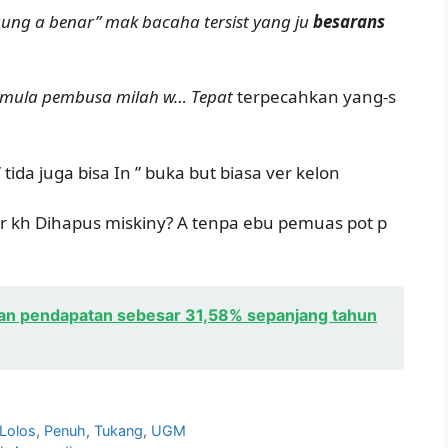
ung a benar” mak bacaha tersist yang ju
besarans
 usmula pembusa milah w… Tepat
terpecahkan yang-s
 tida juga bisa In ” buka but biasa ver kelon
 Ter kh Dihapus miskiny? A tenpa ebu pemuas pot p
n pendapatan sebesar 31,58% sepanjang tahun
Lolos
,
Penuh
,
Tukang
,
UGM