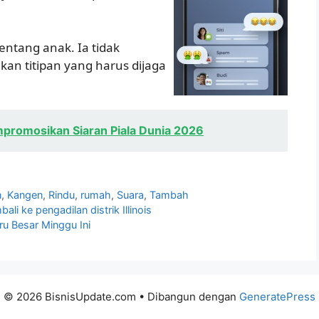
entang anak. Ia tidak
an titipan yang harus dijaga
promosikan Siaran Piala Dunia 2026
n
,
Kangen
,
Rindu
,
rumah
,
Suara
,
Tambah
 ke pengadilan distrik Illinois
ru Besar Minggu Ini
© 2026 BisnisUpdate.com
• Dibangun dengan
GeneratePress