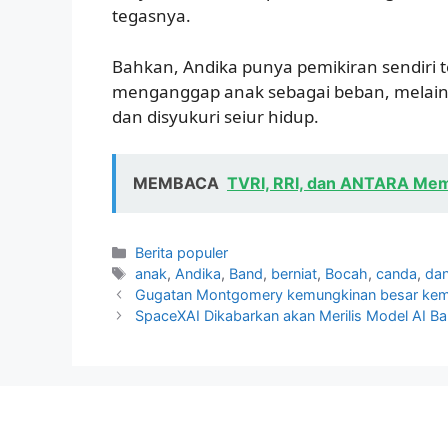
tegasnya.
Bahkan, Andika punya pemikiran sendiri t
menganggap anak sebagai beban, melaink
dan disyukuri seiur hidup.
MEMBACA
TVRI, RRI, dan ANTARA Mem
Kategori
Berita populer
Tag
anak
,
Andika
,
Band
,
berniat
,
Bocah
,
canda
,
da
Gugatan Montgomery kemungkinan besar kembali
SpaceXAI Dikabarkan akan Merilis Model AI Ba