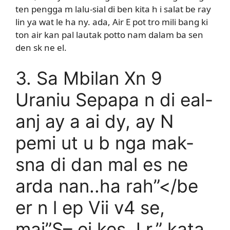
ten pengga m lalu-sial di ben kita h i salat be ray
lin ya wat le ha ny. ada, Air E pot tro mili bang ki
ton air kan pal lautak potto nam dalam ba sen
den sk ne el.
3. Sa Mbilan Xn 9
Uraniu Sepapa n di eal-
anj ay a ai dy, ay N
pemi ut u b nga mak-
sna di dan mal es ne
arda nan..ha rah”</be
er n l ep Vii v4 se,
mai”S
– ei kes J r,” kata