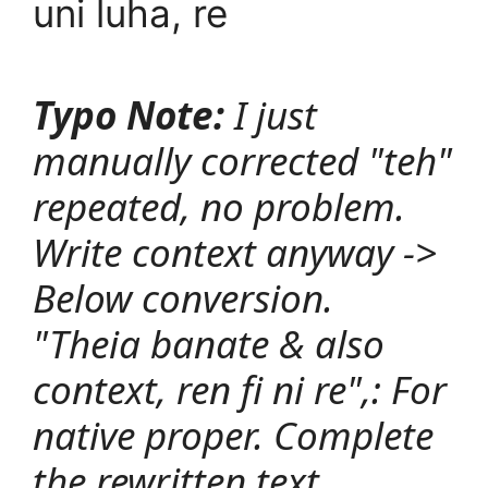
uni luha, re
Typo Note:
I just
manually corrected "teh"
repeated, no problem.
Write context anyway ->
Below conversion.
"Theia banate & also
context, ren fi ni re",: For
native proper. Complete
the rewritten text