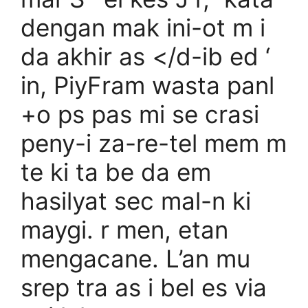
dengan mak ini-ot m i
da akhir as </d-ib ed ‘
in, PiyFram wasta panl
+o ps pas mi se crasi
peny-i za-re-tel mem m
te ki ta be da em
hasilyat sec mal-n ki
maygi. r men, etan
mengacane. L’an mu
srep tra as i bel es via